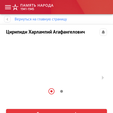
Память народа
Вернуться на главную страницу
Цирипиди Харлампий Агафангелович