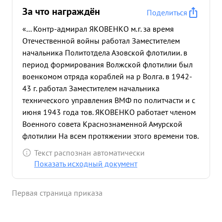
За что награждён
Поделиться
«... Контр-адмирал ЯКОВЕНКО м.г. за время
Отечественной войны работал Заместителем
начальника Политотдела Азовской флотилии. в
период формирования Волжской флотилии был
военкомом отряда кораблей на р Волга. в 1942-
43 г. работал Заместителем начальника
технического управления ВМФ по политчасти и с
июня 1943 года тов. ЯКОВЕНКО работает членом
Военного совета Краснознаменной Амурской
флотилии На всем протяжении этого времени тов.
ЯКОВЕНКО много сделал в области организации
Текст распознан автоматически
новых частей на Азовском море и на реке Волге.
Показать исходный документ
Своей работой в Техническом управлении оказал
большую помощь действующим флотам в
Первая страница приказа
организации и проведении ремонта боевых
кораблей, что способствовало быстрейшему
разгрому фашист скмх захватчиков. в должности