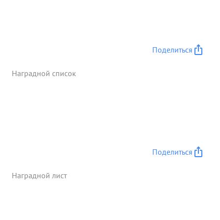
члена Военного совета флотилии тов. ЯКОВЕНКО
ведет большую работу по воспитанию личного
состава, укреплению воинской дисциплины и
политико-морального состояния на флотилии. ...»
Поделиться
Наградной список
Поделиться
Наградной лист