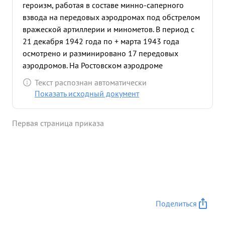
героизм, работая в составе минно-саперного
взвода на передовых аэродромах под обстрелом
вражеской артиллерии и минометов. В период с
21 декабря 1942 года по + марта 1943 года
осмотрено и разминировано 17 передовых
аэродромов. На Ростовском аэродроме
обнаружено 600 тонн отечественных бомб,
Текст распознан автоматически
оставленных нашими частями при отходе. Немцы
Показать исходный документ
занинировали их для взрыва, минировано было
химическими взрывателями. Оставалось
Первая страница приказа
несколько часов до взрыва. Тов. ТОСХОПОРАН
лично производя работы по разминир ованию
бомбосклада, благодаря его мужественной
работе бомбы были разминированы и спасены.
Лично тов. ТОСХОПОРАН дисциплинированный
боец. Пользуется авторитетом у личного состава
БАО. ...»
Поделиться