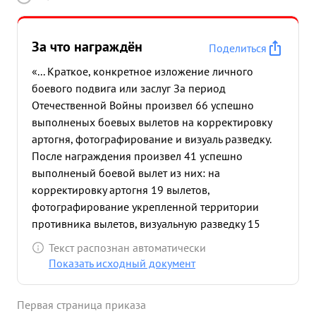
За что награждён
Поделиться
«... Краткое, конкретное изложение личного
боевого подвига или заслуг За период
Отечественной Войны произвел 66 успешно
выполненых боевых вылетов на корректировку
артогня, фотографирование и визуаль разведку.
После награждения произвел 41 успешно
выполненый боевой вылет из них: на
корректировку артогня 19 вылетов,
фотографирование укрепленной территории
противника вылетов, визуальную разведку 15
вылетов. Содействуя прорыву обороны немцев в
Текст распознан автоматически
Восточной пруссии подавил огонь 11 батарей
Показать исходный документ
противника при взаимодействии со 2 ПАП 157
ПАБРИ разбил железнодорожный эшелон.
Первая страница приказа
Зафотографировал площадь в 865 км2