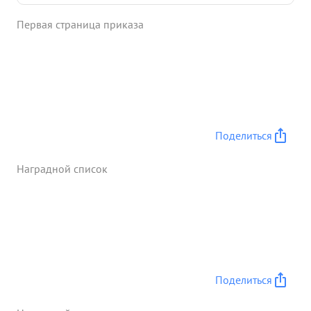
мужественно отбиваясь от атак с честью выполнил
Первая страница приказа
боевое задание. Имеет 10 успешных боевых
вылетов, в результате которых за отографировал
476 кв км. территории пр-ка уничтожил одну
ашистскую артбатарею и доставил много ценных
развед данных о противнике наземному
командованию. За образцовое выполнение
боевых задании командование на ронте борьбы
Поделиться
с германским нашизмом достоин представления к
...»
Наградной список
Поделиться