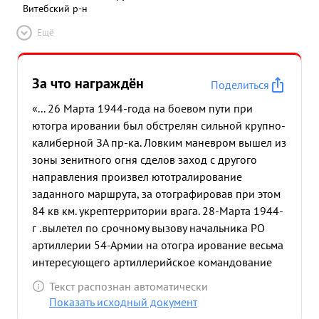
Витебский р-н
Ещё
За что награждён
Поделиться
«... 26 Марта 1944-года на боевом пути при
ютогра ировании был обстрелян сильной крупно-
калиберной ЗА пр-ка. Ловким маневром вышел из
зоны зенитного огня сделов заход с другого
направления произвел ютотралирование
заданного маршрута, за отографировав при этом
84 кв км. укрептерритории врага. 28-Марта 1944-
г .вылетел по срочному вызову начальника РО
артиллерии 54-Армии на отогра ирование весьма
интересующего артиллерийское командование
отрезка переднего края обороны пр-к по
Текст распознан автоматически
маршруту :Алхимово-Весна. Над целю. был
Показать исходный документ
атакован двумя В-190. Несмотря на это