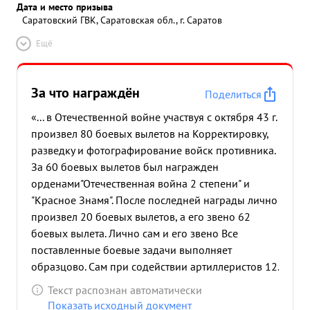
Дата и место призыва
Саратовский ГВК, Саратовская обл., г. Саратов
Ещё
За что награждён
Поделиться
«... в Отечественной войне участвуя с октября 43 г.
произвел 80 боевых вылетов на Корректировку,
разведку и фотографирование войск противника.
За 60 боевых вылетов был награжден
орденами
"Отечественная война 2 степени" и
"Красное Знамя". После последней награды лично
произвел 20 боевых вылетов, а его звено 62
боевых вылета. Лично сам и его звено Все
поставленные боевые задачи выполняет
образцово. Сам при содействии артиллеристов 12.
14, 15 и 157 ПАБР и 2 ПАП подавил 8 артбатарей,
Текст распознан автоматически
а его звено 33 арт.мин батарей, до 20 автомашин
Показать исходный документ