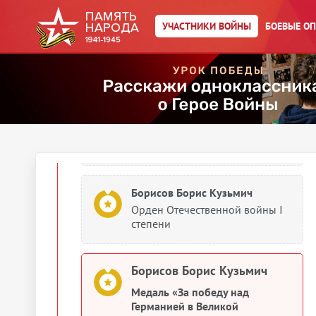
Документы о награждении
УЧАСТНИКИ ВОЙНЫ
БОЕВЫЕ О
Борисов Борис Кузьмич
Орден Отечественной войны I
степени
Борисов Борис Кузьмич
Орден Ленина
Борисов Борис Кузьмич
Орден Отечественной войны I
степени
Борисов Борис Кузьмич
Медаль «За победу над
Германией в Великой