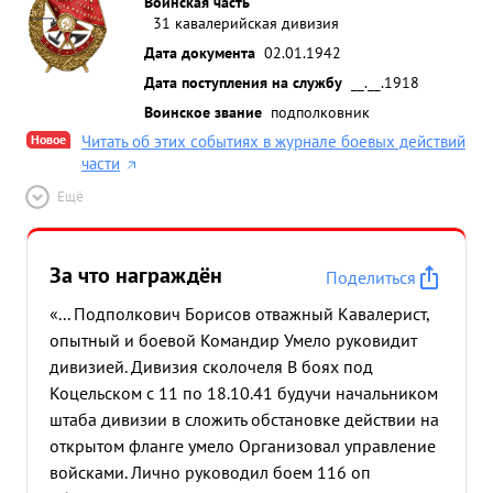
Воинская часть
31 кавалерийская дивизия
Дата документа
02.01.1942
Дата поступления на службу
__.__.1918
Воинское звание
подполковник
Новое
Читать об этих событиях в журнале боевых действий
части
Ещё
За что награждён
Поделиться
«... Подполкович Борисов отважный Кавалерист,
опытный и боевой Командир Умело руковидит
дивизией. Дивизия сколочеля В боях под
Коцельском с 11 по 18.10.41 будучи начальником
штаба дивизии в сложить обстановке действии на
открытом фланге умело Организовал управление
войсками. Лично руководил боем 116 оп