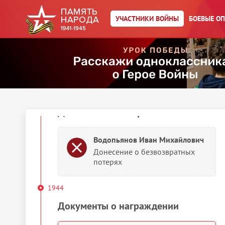
Водопьянов Иван Михайлович
Орден Красного Знамени
УЧАСТНИКИ ВОЙНЫ
БОЕВЫЕ О
Водопьянов Иван Михайлович
Орден Красного Знамени
1943
Донесения о потерях
Водопьянов Иван Михайлович
Донесение о безвозвратных
потерях
1944
Документы о награждении