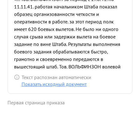
11.11.41. работая начальником Штаба показал
образец организованности четкости и
оперативности в работе. за этот период полк
имеет 620 боевых вылетов. Не было ни одного
случая срыва или задержки вылета на боевое
задание по вине Штаба. Результаты выполнения
боевого задания обрабатываются быстро,
грамотно и своевременно передаются в
вышестоящий штаб. Тов. ВОЛЬФИНЗОН волевой
решительный командир Дисциплинирован
Текст распознан автоматически
Требователен к себе и подчиненным. Со своей
Показать исходный документ
работой справляется отлично. Предан делу
партии ЛЕНИНА-СТАЛИНА и Социалистической
Первая страница приказа
Родине. Достоен награждения орденом
"КРАСНОЙ ЗВЕЗДЫ". ...»