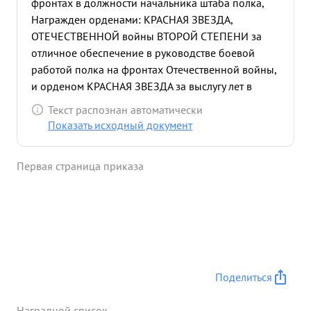
фронтах в должности начальника штаба полка,
Награжден орденами: КРАСНАЯ ЗВЕЗДА,
ОТЕЧЕСТВЕННОЙ войны ВТОРОЙ СТЕПЕНИ за
отличное обеспечение в руководстве боевой
работой полка на фронтах Отечественной войны,
и орденом КРАСНАЯ ЗВЕЗДА за выслугу лет в
Красной Армии. После награждения орденом
Текст распознан автоматически
ОТЕЧЕСТВЕННОЙ войны ВТОРОЙ СТЕПЕНИ полк
Показать исходный документ
участвует на Белорусском и 1 Белорусском
фронтах. На 3 Белорусском фронте полков
Первая страница приказа
произведено 1261 боевых самолетовылетов,
сбито в воздушных боях 35 самолетов
противника, уничтожено автомашин с войсками и
грузами 130 повозок 56, орудий 2, солдат и
офицеров противника 180. На Белорусском
фронте с 14 по 28 января 1945 года полком
произведено Нын 256 боевых самолетовылетов,
Поделиться
в воздушных боях и НА земле уничтожено 6
самолетов противника, уничтожено: автомашин с
Наградной список