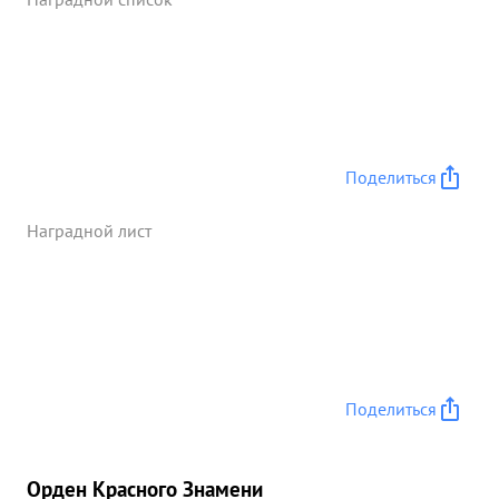
войсками и грузами 144, повозок 100, солдат и
офицеров противника 185, лошадей 138. Этих
успехов полка добился благодаря хорошей
инициативной и плодотворной работе
подполковника ВОЛЬФИНЗОН по руководству
воспитанию личного состава и управлению
боевой работой штаба полка. Несмотря на частые
Поделиться
перебазирования в период быстрого
продвижения наших войск на Познаньском
Наградной лист
направлении, тов. ВОЛЬФИНЗОН вполне
обеспечил нормальное управление,
перебазирование и боевую работу полка. ...»
Поделиться
Орден Красного Знамени