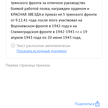
трянского фронта за отличное руководство
боевой работой полка, награжден орденом и
КРАСНАЯ ЗВЕЗДА и приказ не 5 трянского фронта
от 9.12.41 года. после этого участвовал на
Воронежском фронте в 1942 году и на
Сталинградском фронте в 1942-1943 г.г. с 19
апреля 1943 года по 20 июня 1943 года,
участвовал в боевых действиях на
Текст распознан автоматически
Северокавназском фронте и с 7 сентября 1943 г.
Показать исходный документ
на Южном фронте. за это время полк произвел :-
на Северокавказском фронта - 534 боевых вылета
Первая страница приказа
и на Южном фронте - 1865 боевых вылетов. не
было ни одного случая срыва или задерж ни
вылета на боевое задание по вине-штаба.
Результаты выполнения боевого задания
обрабатываются быстро , грамотно и
своевременно передаются в вышестоящий штаб.
много приложил энергии и старания к
Поделиться
организации вновь сформированного штаба и