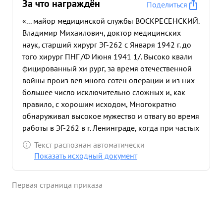
За что награждён
Поделиться
«... майор медицинской службы ВОСКРЕСЕНСКИЙ.
Владимир Михаилович, доктор медицинских
наук, старший хирург ЭГ-262 с Января 1942 г. до
того хирург ПНГ /Ф Июня 1941 1/. Высоко квали
фицированный хи рург, за время отечественной
войны произ вел много сотен операции и из них
большее число исключительно сложных и, как
правило, с хорошим исходом, Многократно
обнаруживал высокое мужество и отвагу во время
работы в ЭГ-262 в г. Ленинграде, когда при частых
бомбардировнах и артобстрелах никогда не
Текст распознан автоматически
покидал опер ационной продолжая оказывание
Показать исходный документ
хирургической помощи раненым, Много работает
кадрами и за время войны подготовил из числа
Первая страница приказа
молодых зрачей. десятки хирургов, За время
последних боев нац энтральном Фронте /с о июля
1943 1/ майор ВОСКРЬСЕНСКИЙ очень умело