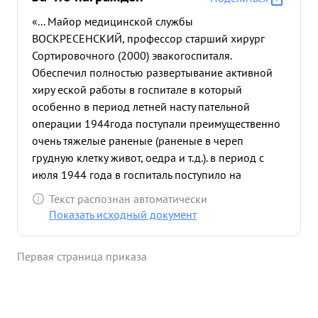
«... Майор медицинской службы
ВОСКРЕСЕНСКИЙ, профессор старший хирург
Сортировочного (2000) эвакогоспиталя.
Обеспечил полностью развертывание активной
хиру еской работы в госпитале в который
особенно в период летней насту пательной
операции 1944года поступали преимущественно
очень тяжелые раненые (раненые в череп
грудную клетку живот, оедра и т.д.). в период с
июля 1944 года в госпиталь поступило на
излечение 7.700 раненых и
Текст распознан автоматически
больных,значительная часть из них подверглась
Показать исходный документ
успешному оперативному вмешательствующайор
Воскресенский лично опери ровал самых
Первая страница приказа
тяжелых раненых. Майор Воскресенский - выс
сквалифицированный хирург произвел в
частности 2 операции по поводу ранения сердца
и в обоих этих случаях добился извлечения