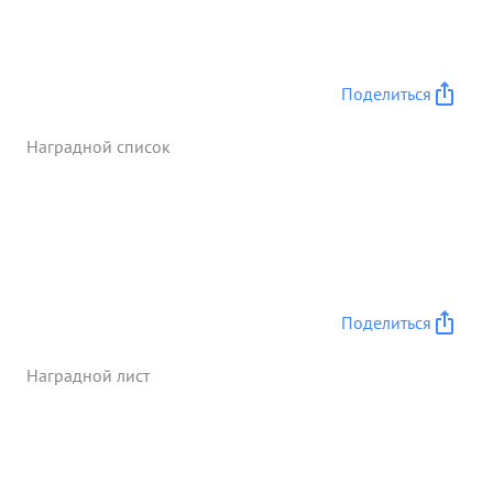
организовал хирургическую помощь в госпитале,
куда поступило около 4000 раненых. ин самим
сделано за это время свыше 150 операции, пе
выходя круглые сутки из операционных, найор
Поделиться
медслужбы вос- КРЕСЕНСКИЙ одновременного
обеспечил правильное руководство, помощь и
Наградной список
контроль за работой всех хирургических оригад
госпиталя, оставшией награды Ордена ...»
Поделиться
Наградной лист