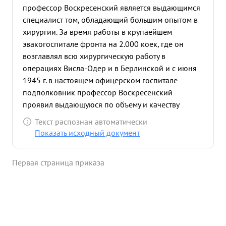
профессор Воскресенский является выдающимся
специалист том, обладающий большим опытом в
хирургии. За время работы в крупаейшем
эвакогоспитале фронта на 2.000 коек, где он
возглавлял всю хирургическую работу в
операциях Висла-Одер и в Берлинской и с июня
1945 г. в настоящем офицерском госпитале
подполковник профессор Воскресенский
проявил выдающуюся по объему и качеству
хирурги нес кую деятельность - он осуществил
Текст распознан автоматически
образцовую организацию в трудных условиях
Показать исходный документ
эвакогоспиталя на 2 000 коек, которая
обеспечила оказание своев менной и
Первая страница приказа
высококвалифицированной хирургической
помощи тысячам поступавших раненых. В
результате большо энергии инициативы и
высокой преданности делу лечения раненых за
операции Висла-Одер и Берлинская в госпитале
поднялась оперируемость с 10% до 35%