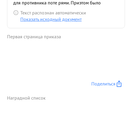
для противника поте рями. Приэтом было
захвачено и пленено 25 немецких солдат и
Текст распознан автоматически
фицеров а так не было уничтожено большое
Показать исходный документ
количество немецкой техники За проявленное
мужество и бесстрашие и за умелое управ ...»
Первая страница приказа
Поделиться
Наградной список