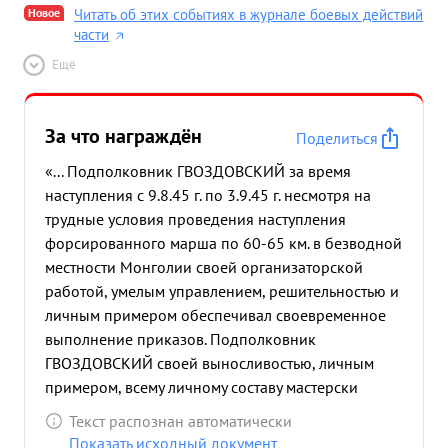
Новое
Читать об этих событиях в журнале боевых действий
части
Ещё
За что награждён
Поделиться
«... Подполковник ГВОЗДОВСКИЙ за время
наступления с 9.8.45 г. по 3.9.45 г. несмотря на
трудные условия проведения наступления
форсированного марша по 60-65 км. в безводной
местности Монголии своей организаторской
работой, умелым управлением, решительностью и
личным примером обеспечивал своевременное
выполнение приказов. Подполковник
ГВОЗДОВСКИЙ своей выносливостью, личным
примером, всему личному составу мастерски
показал образцы умения возждения
Текст распознан автоматически
подразделений в трудных климатических
Показать исходный документ