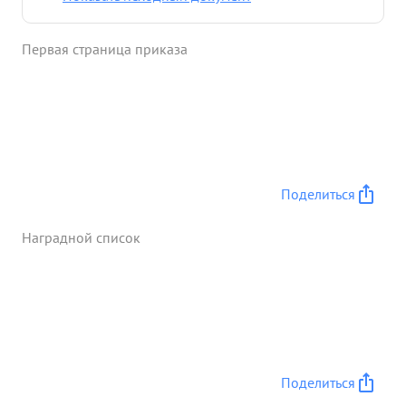
условиях, сохранив транспорт, личный состав и
технику. Встречая трудности в период
Первая страница приказа
МЕНКИВНЕНИЯ наступления по обеспечению
продовольствием, фуражем, водой. Тов.
ГВОЗДОВСКИЙ сумел организовать работу своего
штаба, в результате личный состав был обеспечен
своевременно всеми видами довольствия. ...»
Поделиться
Наградной список
Поделиться