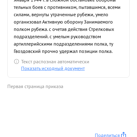
тельных боев с противником, пытавшимся, всеми
силами, вернуты утраченные рубежи, умело
организовал Активную оборону Занимаемого
полком рубежа. с очетав действия Стрелковых
подразделений. с умелым руководством
артиллерийскими подразделениями полка, ту
Гвоздовский прочно удержал позиции полка.
спротивник, предпринимавший 8 контратак
Текст распознан автоматически
превосхо дящими силами пехоты и танков,
Показать исходный документ
понеся большие котери в живой силе и технике
не довился успеха. За это время полк понес
Первая страница приказа
ребольшие потери в личном составе, канеся
противнику смвующий урок: подвито 5 танков,
уничтожено 3 станковых пулемета
уничтожено до
200 гитлеровцев. ...»
Поделиться