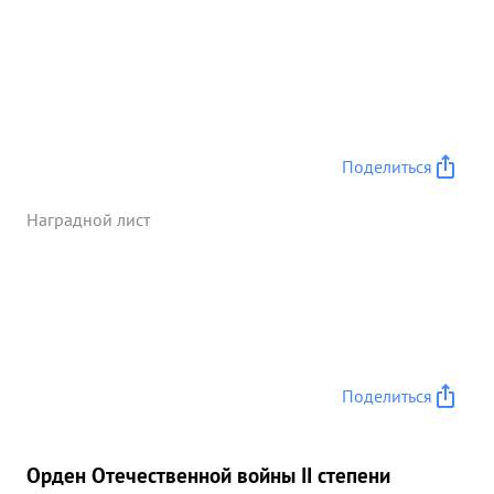
руководстве разведкой оказывает большую
помощь штабу дивизии. Кроме этого как офицер
работу штаба помимо выполнения своих прямых
обязанностей большую ведет по организации и
руководству боевой работой частей и в
составлении документации штаба. По вопросам
разведки с летным составом и офицерами штабов
Поделиться
полков провел более 10 различных занятий чем
завоевал большой -посленными авторитет среди
Наградной лист
послених. Поручаемые задания выполняет
быстро аккуратно и в срок. ...»
Поделиться
Орден Отечественной войны II степени