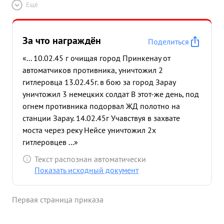
Ещё
За что награждён
Поделиться
«... 10.02.45 г очищая город Принкенау от
автоматчиков противника, уничтожил 2
гитлеровца 13.02.45г. в бою за город Зарау
уничтожил 3 немецких солдат В этот-же день, под
огнем противника подорвал ЖД полотно на
станции Зарау. 14.02.45г Учавствуя в захвате
моста через реку Нейсе уничтожил 2х
гитлеровцев ...»
Текст распознан автоматически
Показать исходный документ
Первая страница приказа