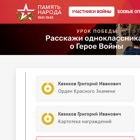
Сведения о личном составе
УЧАСТНИКИ ВОЙНЫ
БОЕВЫЕ О
Кезиков Григорий (Георгий)
Иванович
Учетно-послужная картотека
1942
Документы о награждении
Кезиков Григорий Иванович
Орден Красного Знамени
Кезиков Григорий Иванович
Картотека награждений