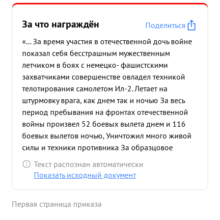
За что награждён
Поделиться
«... За время участия в отечественной дочь войне
показал себя бесстрашным мужественным
летчиком в боях с немецко- фашистскими
захватчиками совершенстве овладел техникой
телотирования самолетом Ил-2. Летает на
штурмовку врага, как днем так и ночью За весь
период пребывания на фронтах отечественной
войны произвел 52 боевых вылета днем и 116
боевых вылетов ночью, Уничтожил много живой
силы и техники противника За образцовое
выполнение боевых заданий награжден
Текст распознан автоматически
орденами: " Красная Звезда и Красное Знамя". с
Показать исходный документ
10.01.43 г. принимает участие в разгроме
окруженной вражестской группировви под
Первая страница приказа
Сталинградом, в большой энергией и полной
отдачей сил не щадяжизки громит врага За