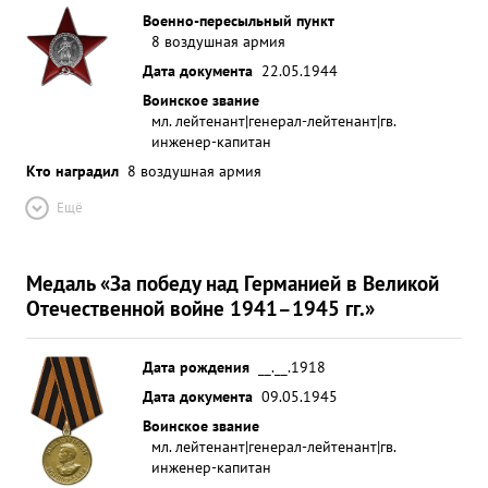
Военно-пересыльный пункт
8 воздушная армия
Дата документа
22.05.1944
Воинское звание
мл. лейтенант|генерал-лейтенант|гв.
инженер-капитан
Кто наградил
8 воздушная армия
Ещё
Медаль «За победу над Германией в Великой
Отечественной войне 1941–1945 гг.»
Дата рождения
__.__.1918
Дата документа
09.05.1945
Воинское звание
мл. лейтенант|генерал-лейтенант|гв.
инженер-капитан