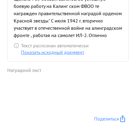
боевую работу на Калинг ском ФВОО те
награжден правительственной наградой орденом
Красной звезды" С июля 1942 г. вторично
участвует в отечественной войне на алинградском
фронте , работая на самолет ИЛ-2. Отлично
овладел самолетом ИЛ-2 и его вооружением,
Текст распознан автоматически
добившись хорошей слетанности эскадрильи Тов.
Показать исходный документ
Кадомцев беспощадно уничтожает техникуи
живую силу немецко-фашистских захватчиков.
Наградной лист
Уверенно и точно водит свою эскадрилью на
урмовку врага.По заданию Командования ивизии
тов.Кадейцев ввел в строй 2 вновь при бывших
урмовых полка. Умеет скрыто подойти в цели и
выйти из атаки. Благодаря хорошему
противозенит маневру из сложной обстановки
выходит невредим. За это время сделал 39
Поделиться
дневных и 18 ночных успешных боевых вылетов.
Уничтожил и повредил 15 танков 38 автомашин с