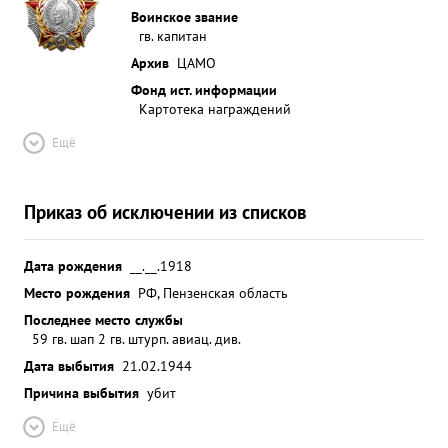
Воинское звание
гв. капитан
Архив
ЦАМО
Фонд ист. информации
Картотека награждений
Ещё
Приказ об исключении из списков
Дата рождения
__.__.1918
Место рождения
РФ, Пензенская область
Последнее место службы
59 гв. шап 2 гв. штурп. авиац. див.
Дата выбытия
21.02.1944
Причина выбытия
убит
Ещё