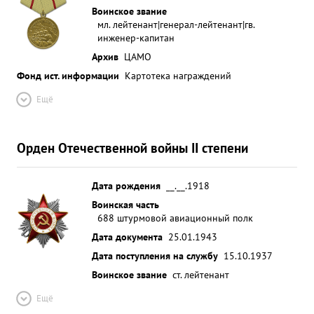
благодарностей от ивизии. Тов.Кадойцев
Воинское звание
мл. лейтенант|генерал-лейтенант|гв.
икогдане уйдет от цели пока не выполнит
инженер-капитан
боевого задания. Дисциплинирован. Предан делу
Архив
ЦАМО
партии Ленина Сталина и своему народу. ВЫВОД:
Фонд ист. информации
Достоян по тельственной награды ордена
Картотека награждений
"ЛЕНИНА". КОМАНДА (538 ШАП ...»
Ещё
Орден Отечественной войны II степени
Дата рождения
__.__.1918
Воинская часть
688 штурмовой авиационный полк
Дата документа
25.01.1943
Дата поступления на службу
15.10.1937
Воинское звание
ст. лейтенант
Ещё