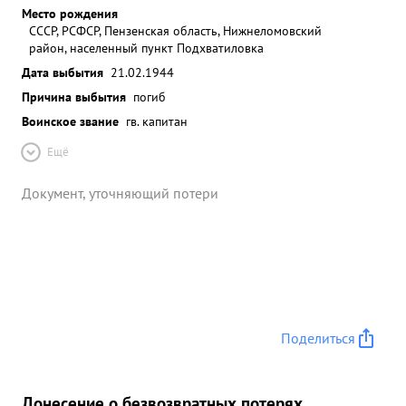
Место рождения
СССР, РСФСР, Пензенская область, Нижнеломовский
район, населенный пункт Подхватиловка
Дата выбытия
21.02.1944
Причина выбытия
погиб
Воинское звание
гв. капитан
Ещё
Документ, уточняющий потери
Поделиться
Донесение о безвозвратных потерях