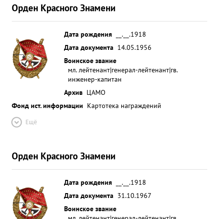
Орден Красного Знамени
Дата рождения
__.__.1918
Дата документа
14.05.1956
Воинское звание
мл. лейтенант|генерал-лейтенант|гв.
инженер-капитан
Архив
ЦАМО
Фонд ист. информации
Картотека награждений
Ещё
Орден Красного Знамени
Дата рождения
__.__.1918
Дата документа
31.10.1967
Воинское звание
мл. лейтенант|генерал-лейтенант|гв.