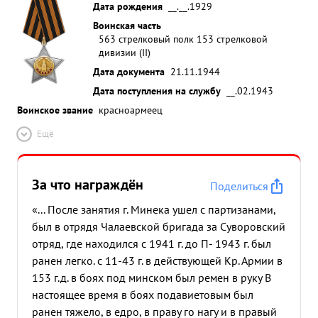
Дата рождения
__.__.1929
Воинская часть
563 стрелковый полк 153 стрелковой
дивизии (II)
Дата документа
21.11.1944
Дата поступления на службу
__.02.1943
Воинское звание
красноармеец
Ещё
За что награждён
Поделиться
«... После занятия г. Минека ушел с партизанами,
был в отрядя Чалаевской бригада за Суворовский
отряд, где находился с 1941 г. до П- 1943 г. был
ранен легко. с 11-43 г. в действующей Кр. Армии в
153 г.д. в боях под минском был ремен в руку В
настоящее время в боях подавиетовым был
ранен тяжело, в едро, в праву го нагу и в правый