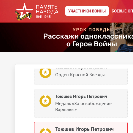
Документы о награждении
УЧАСТНИКИ ВОЙНЫ
БОЕВЫЕ О
Тоюшев Игорь Петрович
Медаль «За победу над
Германией в Великой
Отечественной войне 1941–
1945 гг.»
Тоюшев Игорь Петрович
Орден Красной Звезды
Тоюшев Игорь Петрович
Медаль «За освобождение
Варшавы»
Тоюшев Игорь Петрович