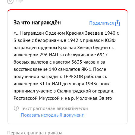
Ещё
За что награждён
Поделиться
«... Награжден Орденом Красная Звезда в 1940 г.
3 войне с белофинами. в 1942 г. приказом ЮЗФ
награжден орденом Красная Звезда будучи ст.
инженером 296 ИАП за обслуживание 6917
боевых вылетов с налетом 5635 часов и за
восстановление 140 самолетов ЯК-1. После
полученной награды т. ТЕРЕХОВ работая ст.
инженером 31 Гв. ИАП до января 1943г. полк
принимал участие в Сталинградской операции,
Ростовской Миусской и на р. Молочная. За это
время полк совершил более 6000 боевых
Текст распознан автоматически
вылетов и отремонтировано под его
Показать исходный документ
руководством 80 самолетов ЯК-1 и ЯК-7. Научил
технический состав грамотной эксплоатации в
Первая страница приказа
обслуживании материальной части, вырастил из