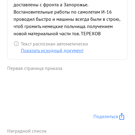
доставлены с фронта а Запорожье.
Востановительные работы по самолетам И-16
проводил быстро и машины всегда были в строю,
чтоб громить немецкие польчища. получением
новой материальной части тов. ТЕРЕХОВ
приложил все силы ктому, что бы научить весь
Текст распознан автоматически
личный состав работе и эскплоатации. За период
Показать исходный документ
отечественной войны тов. ТЕРЕХОВ обеспечил
боевую работу полка. Полк имеет 2298 боевых
Первая страница приказа
вылетов при налете 2017 ч. 39 минут. За умелое
руководство и организацию по обеспечению
боевых вылетов тов. ТЕРЕХОВ достоин
Правительственной награды Орденом " Красная
Звезда ...»
Поделиться
Наградной список