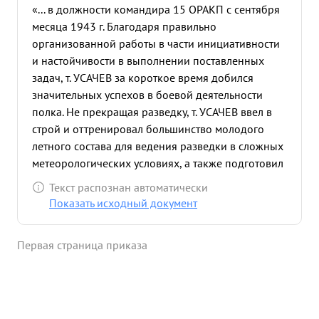
«... в должности командира 15 ОРАКП с сентября
месяца 1943 г. Благодаря правильно
организованной работы в части инициативности
и настойчивости в выполнении поставленных
задач, т. УСАЧЕВ за короткое время добился
значительных успехов в боевой деятельности
полка. Не прекращая разведку, т. УСАЧЕВ ввел в
строй и оттренировал большинство молодого
летного состава для ведения разведки в сложных
метеорологических условиях, а также подготовил
группу экипажей для ночных полетов. За время
Текст распознан автоматически
командования (инияквиви) майора УСАЧЕВА
Показать исходный документ
андизмой полк совершил 863 успешных вылетов
на разведку, с налетом 990 часов и провел ряд
Первая страница приказа
успешных разведывательных операций по
обеспечению боевой деятельности частей ВВС ЛФ
и КБФ. к ним относятся операции по
уничтожению кораблей и транспортов в Котка,
Соммерс, в Нарвском заливе и при снятии