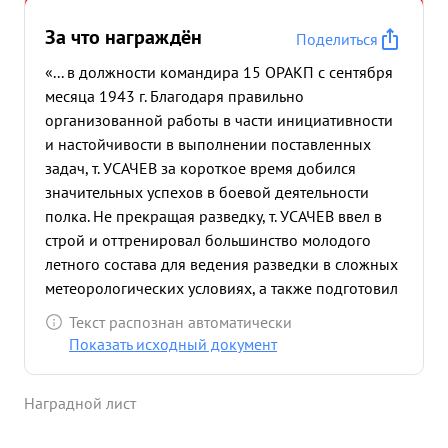
За что награждён
Поделиться
«... в должности командира 15 ОРАКП с сентября
месяца 1943 г. Благодаря правильно
организованной работы в части инициативности
и настойчивости в выполнении поставленных
задач, т. УСАЧЕВ за короткое время добился
значительных успехов в боевой деятельности
полка. Не прекращая разведку, т. УСАЧЕВ ввел в
строй и оттренировал большинство молодого
летного состава для ведения разведки в сложных
метеорологических условиях, а также подготовил
группу экипажей для ночных полетов. За время
Текст распознан автоматически
командования майора УСАЧЕВА полк совершил
Показать исходный документ
863 успешных вылетов на разведку, с налетом
990 часов и провел ряд успешных
Наградной лист
разведывательных операций по обеспечению
боевой деятельности частей ВВС ЛФ и КБФ. к ним