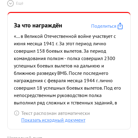
Ещё
За что награждён
Поделиться
«... в Великой Отечественной войне участвует с
июня месяца 1941 г. За этот период лично
совершил 158 боевых вылетов. За период
командования полком - полка совершил 2300
успешных боевых вылетов на дальнюю и
ближнюю разведку ВМБ. После последнего
награждения с февраля месяца 1944 г. лично
совершил 18 успешных боевых вылетов. Под его
непосредственным руководством полка
выполнил ряд сложных и тственных заданий, в
том числеках фотографирование сетей пло и АФС
Текст распознан автоматически
минных полей в Нарвском заливе, которой
Показать исходный документ
обнаружено более 300 мин противника. ...»