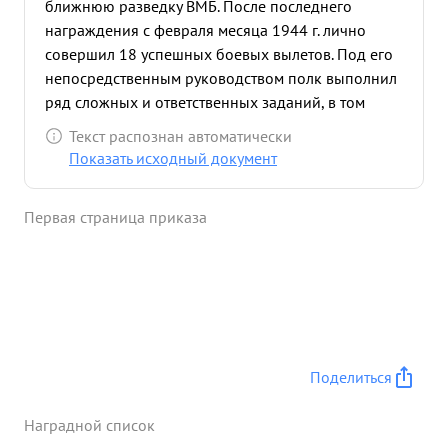
ближнюю разведку ВМБ. После последнего
награждения с февраля месяца 1944 г. лично
совершил 18 успешных боевых вылетов. Под его
непосредственным руководством полк выполнил
ряд сложных и ответственных заданий, в том
числекак фотографирование сетей пло и АФС
Текст распознан автоматически
минных полей в Нарвском заливе, которой
Показать исходный документ
обнаружено более 500 мин противника. ...»
Первая страница приказа
Поделиться
Наградной список