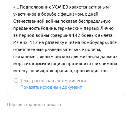
«... Подполковник УСАЧЕВ является активным
участников в борьбе с фашизмом. с дней
Отечественной войны показал беспредельную
преданность Родине. германским первых Лично
за период войны совершил 142 боевых вылета.
Из них: 112 на разведку и 30 на бомбоудары. Все
ответственные разведывательные полеты,
связанные с явным риском для жизни,на дальних
морских коммуникациях противника ших зимних
метеоусловиях, как правило, производил тов.
.УСАЧЕВ. в достижении поставленных перед ним
Текст распознан автоматически
задач проявлял исключительное мужество и
Показать исходный документ
отвагу. Во все новые отдаленные районы
противника, которых разведка производилась
Первая страница приказа
впервые как правило, тов. УСАЧЕВ летает первым,
доставляет ценнейшие достоверно точные
данные, воспитывая этим подчиненный свой
состав мужеству. Для обеспечения бомбоударов