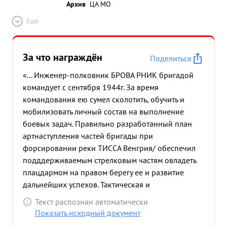
Архив
ЦА МО
Ещё
За что награждён
Поделиться
«... Инженер-полковник БРОВА РНИК бригадой
командует с сентября 1944г. За время
командования ею сумел сколотить, обучить и
мобилизовать личный состав на выполнение
боевых задач. Правильно разработанный план
артнаступления частей бригады при
форсировании реки ТИССА Венгрия/ обеспечил
подддерживаемым стрелковым частям овладеть
плацдармом на правом берегу ее и развитие
дальнейших успехов. Тактическая и
артиллерийская подготовка хорошая. Умеет
Текст распознан автоматически
организовать и проводить занятия с офицерским
Показать исходный документ
составом. Лично дисциплинирован и требует