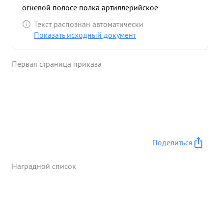
огневой полосе полка артиллерийское
сопротивление было подавлено. Наступающие
Текст распознан автоматически
пехотами танки артиллерийского сопротивления
Показать исходный документ
не встречали. 11 Благодаря подавлению
артиллерии противника был успешно
Первая страница приказа
осуществлен прорыв сильно укрепленной и
глубоко эшелонированной обороны противника.
...»
Поделиться
Наградной список