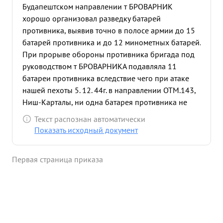
Будапештском направлении т БРОВАРНИК
хорошо организовал разведку батарей
противника, выявив точно в полосе армии до 15
батарей противника и до 12 минометных батарей.
При прорыве обороны противника бригада под
руководством т БРОВАРНИКА подавляла 11
батареи противника вследствие чего при атаке
нашей пехоты 5. 12. 44г. в направлении ОТМ.143,
Ниш-Карталы, ни одна батарея противника не
вела огонь по нашим наступающим частям. С
Текст распознан автоматически
выходом пехоты на тактическую глубину
Показать исходный документ
обследование указанных позиционных районов
показало, что из числа 11 батарей уничтожено - 2
Первая страница приказа
батареи, 9 батарей подавлено из них на 7 оп
-брошена материальная часть При вводе в
прорыв мехчастей бригада 15 раз открывала
огонь по требованию 27 ТБр. по отзыву, огни
хорошо способствовали продвижению 27 ТБр. В
последующие периоды. обеспечивая