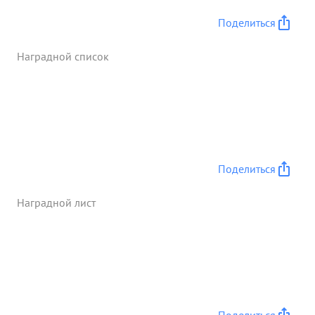
подразделения 30 СК ведя контрбатарейную
Поделиться
борьбу бригада т БРОВАРНИКА быстро и точно
получая данные об артиллерии противника путем
Наградной список
инструментальной разведки, хорошо решала
задачи подавления артиллерии противника.
Отдельные батареи своевременно выдвинутые
вперед на прямую наводку отбивали атаки танков
и транспортеров противника под г. САДА,
ВЕРЕЩЕДЬХАЗ МАДЬЯРОД. ...»
Поделиться
Наградной лист