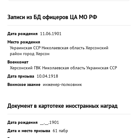
высокой дисциплинированности от подчиненных.
Делу партии ЛЕНИНА-СТАЛИНА и
Записи из БД офицеров ЦА МО РФ
Социалистической Родине предан. Занимаемой
должности соответствует. Достоин награждения за
выслугу лет в Красной Армии орденом "ЛЕНИНА".
Дата рождения
11.06.1901
визии РГК ...»
Место рождения
Украинская ССР Николаевская область Херсонский
район город Херсон
Военкомат
Херсонский ГВК Николаевская область Украинская ССР
Дата призыва
10.04.1918
Воинское звание
инженер-полковник
Документ в картотеке иностранных наград
Дата рождения
__.__.1901
Дата и место призыва
61 пабр