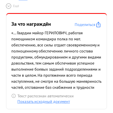
Ещё
За что награждён
Поделиться
«... Гвардии майор ГЕРИЛОВИЧ, работая
помощником командира полка по мат.
обеспечению, все силы отдает своевременному и
полноценному обеспечению личного состава
продуктами, обмундированием и другими видами
довольствия, тем самым обспечивая успешное
выполнение боевых заданий подразделениями и
части в целом. На протяжении всего периода
наступления, не смотря на большую маневриность
частей, отставание баз снабжения и трудности
доставки продовольствия из-за плохого
Текст распознан автоматически
состояния дорог , благодаря упорному личному
Показать исходный документ
труду и правильному руководству служба ми
Гвардии майором ГЕРИЛОВИЧ, полка всегда был