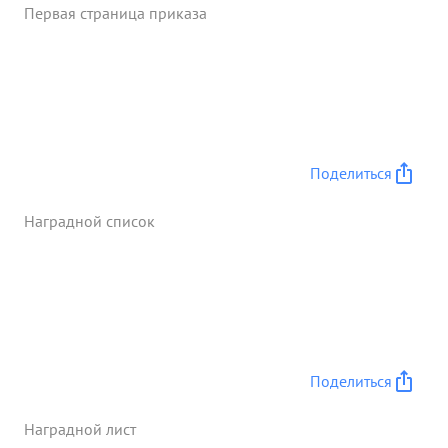
Первая страница приказа
полностью обеспечен всеми видами довольствия.
В весеннем наступлении в низовьях Кубани тов.
ГЕРИЛОВИЧ лично руководил доставкой
продоволютвия в передовые подраздв ления
полка, благодаря чему весь личный состав,
выполняя боевые задания, не ошушал перебо ев
в снабжении продовольст Находясь в составе 69
Поделиться
Армии полка в трудные периоды 1 бездорожье /
помогает другим частям, не имеющим транспорта,
Наградной список
подвозя им продовольствие с баз снабжения
своими силами и выделяя его из своих запасов /
236 ЗСП/, ...»
Поделиться
Наградной лист