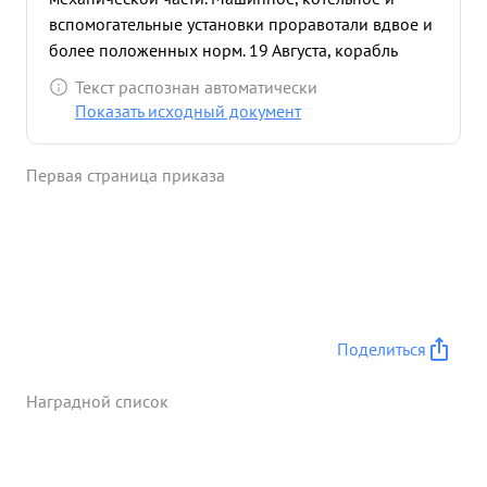
вспомогательные установки проравотали вдвое и
более положенных норм. 19 Августа, корабль
попал в шторм и в корпусе появились трещины.
Текст распознан автоматически
Отлично руководя аварийными партиями он
Показать исходный документ
ликвидировал серьезную угрозу кораблю в
последующих походах самоотверженно
Первая страница приказа
обеспечивал нужную живучесть кораблю. ...»
Поделиться
Наградной список