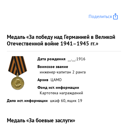
заменой большого числа водогребных трубок
был отремонтирован своим личным составом.
Поделиться
Несмотря на большой объем работ и недостаток
л/состава, т. НАЙМАН хорошо организовав свой л/
состав, провел ремонт механизмов в течение двух
Медаль «За победу над Германией в Великой
месяцев с хорошим результатом, что полностью
Отечественной войне 1941–1945 гг.»
обеспечило переход Лидера своим ходом из
Кронштадта в Ленинград осенью 1942 года.
Дата рождения
__.__.1916
Зимой 1942/43 гг. тов. НАЙМАН непосредственно
Воинское звание
сам руководи работой заводских бригад и
инженер-капитан 2 ранга
систематически перевыполнял намеченные
Архив
ЦАМО
планы. ...»
Фонд ист. информации
Картотека награждений
Дело ист. информации
шкаф 60, ящик 19
Медаль «За боевые заслуги»