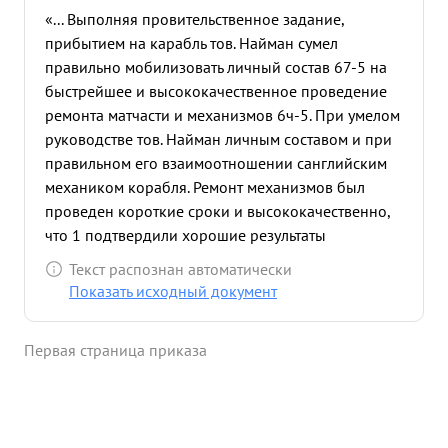
«... Выполняя провительственное задание,
прибытием на карабль тов. Найман сумел
правильно мобилизовать личный состав 67-5 на
быстрейшее и высококачественное проведение
ремонта матчасти и механизмов 6ч-5. При умелом
руководстве тов. Найман личным составом и при
правильном его взаимоотношении санглийским
механиком корабля. Ремонт механизмов был
проведен короткие сроки и высококачественно,
что 1 подтвердили хорошие результаты
испытания коробля. Одновременно тов. Найман в
Текст распознан автоматически
короткив сроки подготовили Л/С. к
Показать исходный документ
самостоятельному несению вахты любых условиях
нахождения корабля в море. Тов. Найман своей
Первая страница приказа
напористой работай добился значительной
экономи горючего и кресной воды на переходе в
Советски Союз. Во время перехода на Родину тов.
Найман показал себя энергичным решительным,