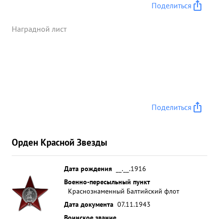
заводских бригад и систематически
Поделиться
перевыполнял намеченные планы. Неустанная
энергичная работа т. НАЙМАНА обеспечила
Наградной лист
выполнение ремонта в срок. ...»
Поделиться
Орден Красной Звезды
Дата рождения
__.__.1916
Военно-пересыльный пункт
Краснознаменный Балтийский флот
Дата документа
07.11.1943
Воинское звание