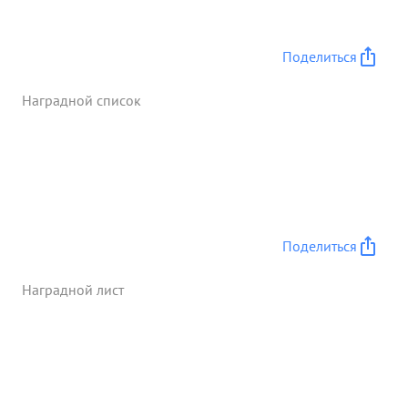
мужест венным обеспечил хорошую работу всей
БЧ-5. Механизмы работали во время перехода
безокисании и без единой поломки. В результате
Поделиться
чего 62-3 с честью выполнило провительственное
задание ...»
Наградной список
Поделиться
Наградной лист