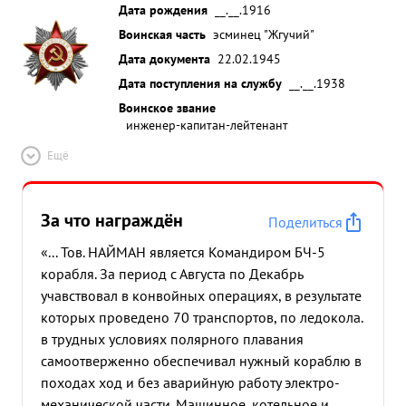
Дата рождения
__.__.1916
Воинская часть
эсминец "Жгучий"
Дата документа
22.02.1945
Дата поступления на службу
__.__.1938
Воинское звание
инженер-капитан-лейтенант
Ещё
За что награждён
Поделиться
«... Тов. НАЙМАН является Командиром БЧ-5
корабля. За период с Августа по Декабрь
учавствовал в конвойных операциях, в результате
которых проведено 70 транспортов, по ледокола.
в трудных условиях полярного плавания
самоотверженно обеспечивал нужный кораблю в
походах ход и без аварийную работу электро-
механической части. Машинное, котельное и