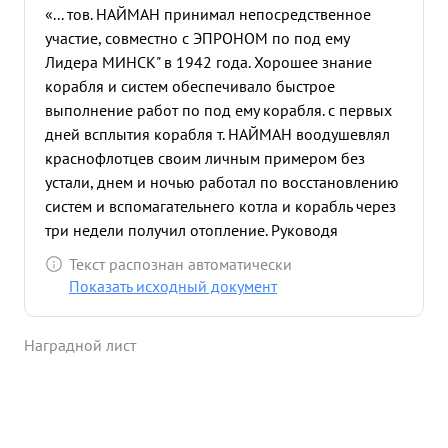
«... тов. НАЙМАН принимал непосредственное
участие, совместно с ЭПРОНОМ по под ему
Лидера МИНСК" в 1942 года. Хорошее знание
корабля и систем обеспечивало быстрое
выполнение работ по под ему корабля. с первых
дней всплытия корабля т. НАЙМАН воодушевлял
краснофлотцев своим личным примером без
устали, днем и ночью работал по восстановлению
систем и вспомагательнего котла и корабль через
три недели получил отопление. Руководя
работами, он добился того, что через месяц после
Текст распознан автоматически
подъема была восстановлена бытовая система
Показать исходный документ
пресноив воды, что дало возможность переселить
л/с на корабль и тем самым увеличить рабочее
Наградной лист
время. Недостаток квалифицированной рабочей
силы и загруженность заводов вынуждало ремонт
главнего котла 5-3 отнести на зиму 1943 года. Тов.
НАЙМАН решительно взялся сам за эту большую и
отвественную работу и главный котел Н-3 с