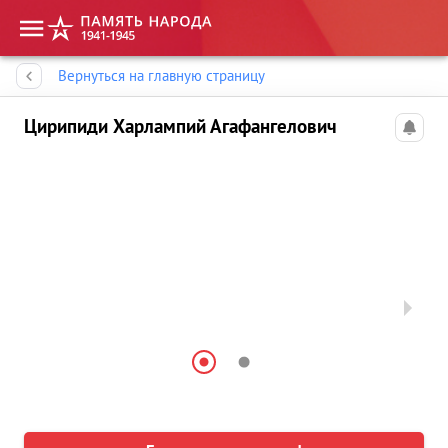
Память народа
Вернуться на главную страницу
Цирипиди Харлампий Агафангелович