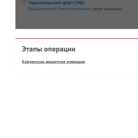
Черноморский флот (ЧФ)
Владимирский Лев Анатольевич
(вице-адмирал)
Этапы операции
Керченская десантная операция