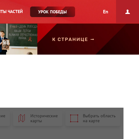
En
ТЫ ЧАСТЕЙ
УРОК ПОБЕДЫ
ние
Исторические
Выбрать область
карты
на карте