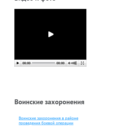
Дубковский Николай
Е
Андреевич
М
Жуков Петр
З
Константинович
П
Исмагулов Константин
И
Иванович
И
00:00
00:00
Карпов Александр
К
Дмитриевич
Д
Клименко Тихон
К
Леонтьевич
С
Воинские захоронения
Комардинкин
К
Константин Петрович
К
Воинские захоронения в районе
проведения боевой операции