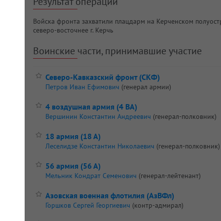
Результат операции
Войска фронта захватили плацдарм на Керченском полуост
северо-восточнее г. Керчь
Воинские части, принимавшие участие
Северо-Кавказский фронт (СКФ)
Петров Иван Ефимович
(генерал армии)
4 воздушная армия (4 ВА)
Вершинин Константин Андреевич
(генерал-полковник)
18 армия (18 А)
Леселидзе Константин Николаевич
(генерал-полковник)
56 армия (56 А)
Мельник Кондрат Семенович
(генерал-лейтенант)
Азовская военная флотилия (АзВФл)
Горшков Сергей Георгиевич
(контр-адмирал)