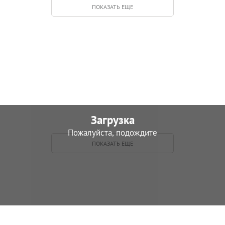
фанасьев Алексей
Бабайлов Павел
ПОКАЗАТЬ ЕЩЕ
фанасьевич
Константинович
увин Борис Петрович
Бузиков Федор
Петрович
утов Павел Григорьевич
Быков Юрий
Михайлович
оробьев Константин
Герасимов Дмитрий
Загрузка
ванович
Антонович
Пожалуйста, подождите
ПОКАЗАТЬ ЕЩЕ
олощапов Алексей
Губанов Иван Петрович
ириллович
ейкало Петр
Доев Давид Тебоевич
ригорьевич