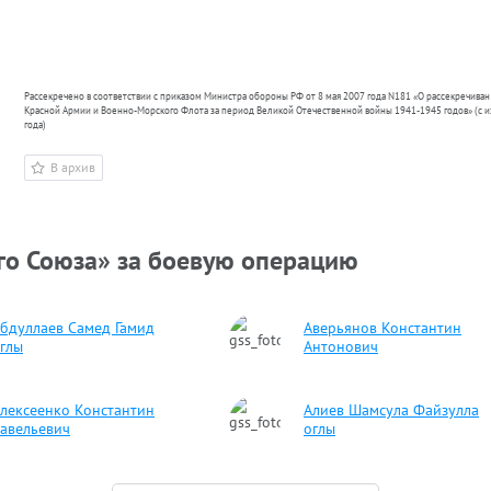
Рассекречено в соответствии с приказом Министра обороны РФ от 8 мая 2007 года N181 «О рассекречива
Красной Армии и Военно-Морского Флота за период Великой Отечественной войны 1941-1945 годов» (с 
года)
В архив
го Союза» за боевую операцию
бдуллаев Самед Гамид
Аверьянов Константин
глы
Антонович
лексеенко Константин
Алиев Шамсула Файзулла
авельевич
оглы