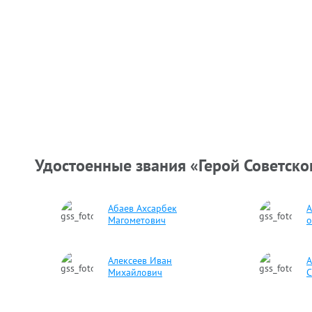
Удостоенные звания «Герой Советско
Абаев Ахсарбек
А
Магометович
о
Алексеев Иван
А
Михайлович
С