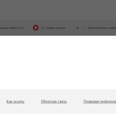
рдинаты боевого пути
Боевая операция
Дополнительные коорди
Как искать
Обратная связь
Правовая информа