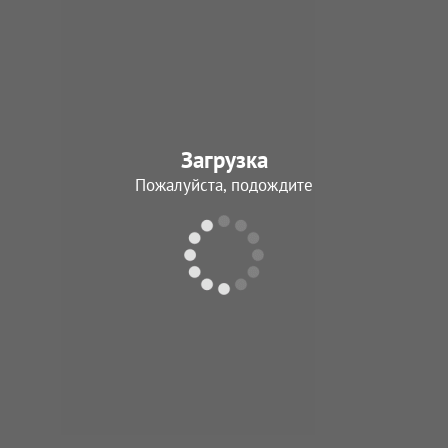
Харитонов
Константин
Дмитриевич
20.11.1943 - 04.04.
Загрузка
В архив
Пожалуйста, подождите
Царев
Федор Иванов
30.06.1945 - 12.06.
В архив