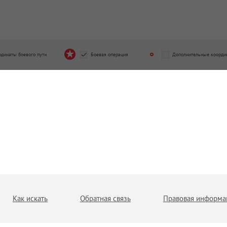
рдинаты боевого пути
Боевая операция
Дополнительные коорди
Как искать
Обратная связь
Правовая информа