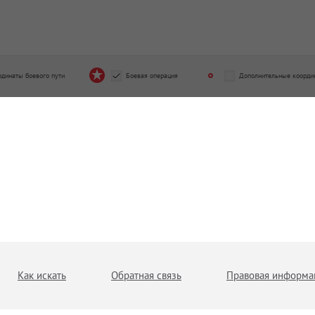
рдинаты боевого пути
Боевая операция
Дополнительные коорди
Как искать
Обратная связь
Правовая информа