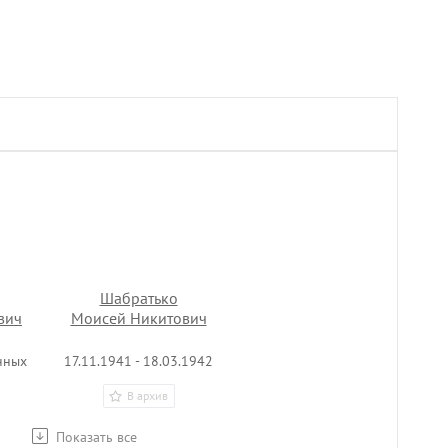
Шабратько
вич
Моисей Никитович
нных
17.11.1941 - 18.03.1942
В архив
Показать все