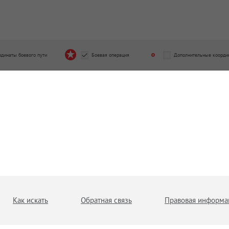
рдинаты боевого пути
Боевая операция
Дополнительные коорди
Как искать
Обратная связь
Правовая информа