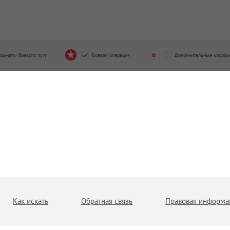
рдинаты боевого пути
Боевая операция
Дополнительные коорди
Как искать
Обратная связь
Правовая информа