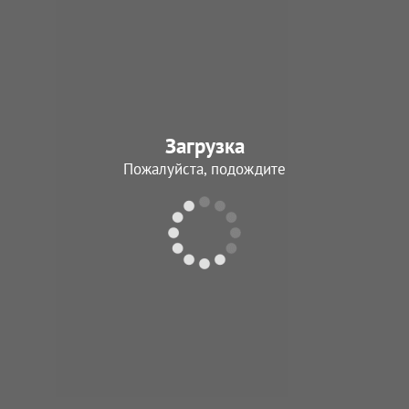
Треховицкий
Василий Андрее
23.09.1944 - 26.09.
Загрузка
В архив
Пожалуйста, подождите
Жуков
Вячеслав Павло
28.06.1945 - 04.01.
В архив