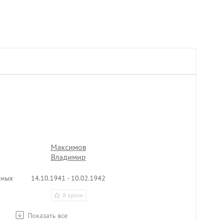
Максимов
Владимир
ч
Константинович
нных
14.10.1941 - 10.02.1942
В архив
Показать все