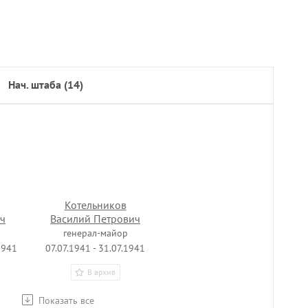
нач. штаба (14)
Котельников
ич
Василий Петрович
генерал-майор
1941
07.07.1941 - 31.07.1941
В архив
Показать все