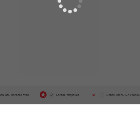
0.1941 - 08.07.1943
льная штрафная рота
115 отдельная автотранспортн
од подчинения
рота
5.1943 - 25.08.1943
Период подчинения
08.07.1943 - 11.05.1945
рдинаты боевого пути
Боевая операция
Дополнительные коорди