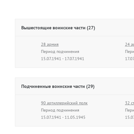
Вышестоящие воинские части (27)
28 армия
24 а
Период подчинения
Пери
15.07.1941 - 17.07.1941
17.0
5 армия
29 а
Период подчинения
Пери
08.12.1941 - 30.11.1942
10.1
Подчиненные воинские части (29)
3 танковая армия
Юго-
Период подчинения
90 артиллерийский полк
Пери
32 с
04.03.1943 - 26.04.1943
Период подчинения
05.0
Пери
15.07.1941 - 11.05.1945
15.0
27 гвардейский стрелковый корпус
57 а
Период подчинения
132 отдельный истребительно-
Пери
88 р