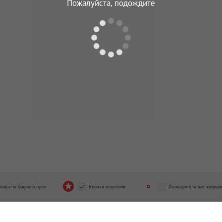
Пожалуйста, подождите
отдельный саперный батальон
287 стрелковый полк
од подчинения
Период подчинения
6.1941 - 30.07.1942
16.07.1941 - 30.07.1942
тдельная мотострелковая
едывательная рота
од подчинения
3.1942 - 30.07.1942
рдинаты боевого пути
Боевая операция
Дополнительные коорди