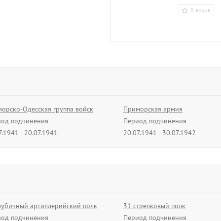
В архив
Коломиец
Трофим Калино
генерал-майор
13.11.1941 - 18.07.
орско-Одесская группа войск
Приморская армия
од подчинения
Период подчинения
В архив
7.1941 - 20.07.1941
20.07.1941 - 30.07.1942
Потапов
Митрофан Ивано
аубичный артиллерийский полк
31 стрелковый полк
01.04.1943 - 31.01.
од подчинения
Период подчинения