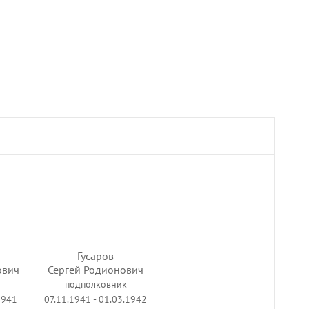
Гусаров
ович
Сергей Родионович
подполковник
1941
07.11.1941 - 01.03.1942