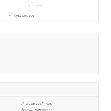
В архив
Показать все
Перерва
вич
Григорий Васильевич
майор
1942
07.02.1942 - 06.03.1942
В архив
Литвинов
вич
Федор Иванович
54 стрелковый полк
1944
01.01.1944 - 28.02.1946
Период подчинения