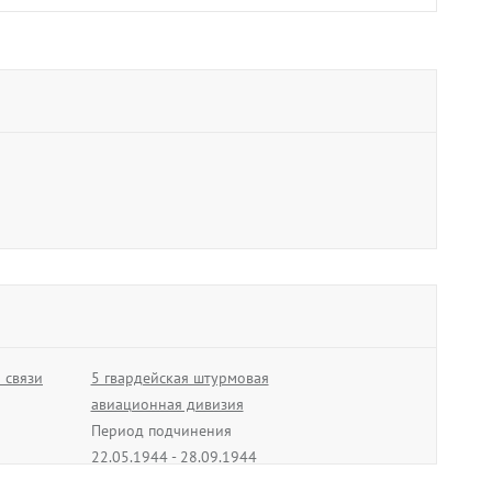
ич
ации
1944
 связи
5 гвардейская штурмовая
авиационная дивизия
Период подчинения
22.05.1944 - 28.09.1944