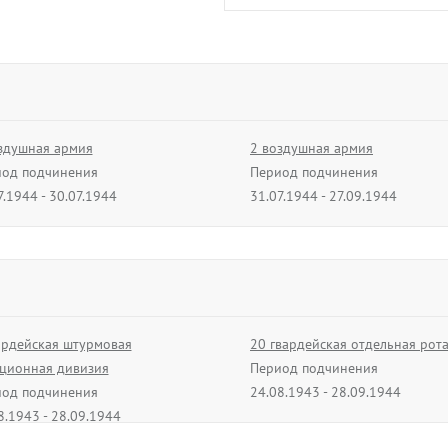
Слюсарев
Сидор Васильев
генерал-майор ави
27.08.1944 - 28.09.
здушная армия
2 воздушная армия
од подчинения
Период подчинения
В архив
7.1944 - 30.07.1944
31.07.1944 - 27.09.1944
ардейская штурмовая
20 гвардейская отдельная рота
ционная дивизия
Период подчинения
од подчинения
24.08.1943 - 28.09.1944
8.1943 - 28.09.1944