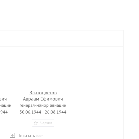
Златоцветов
вич
Авраам Ефимович
виации
генерал-майор авиации
1944
30.06.1944 - 26.08.1944
В архив
Показать все