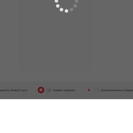
рдинаты боевого пути
Боевая операция
Дополнительные коорди