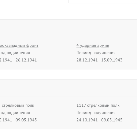
Назаренко
Тихон Николаев
подполковник
09.04.1942 - 02.12.
ро-Западный фронт
4 ударная армия
од подчинения
Период подчинения
В архив
2.1941 - 26.12.1941
28.12.1941 - 15.09.1943
трелковый корпус
60 стрелковый корпус
од подчинения
Период подчинения
2.1944 - 20.02.1944
21.02.1944 - 09.06.1944
Савченко
трелковый корпус
84 стрелковый корпус
Иван Иванови
од подчинения
 стрелковый полк
Период подчинения
1117 стрелковый полк
01.08.1944 - 30.11.
8.1944 - 24.12.1944
од подчинения
25.12.1944 - 15.01.1945
Период подчинения
0.1941 - 09.05.1945
24.10.1941 - 09.05.1945
В архив
трелковый корпус
14 гвардейский стрелковый ко
од подчинения
зенитная артиллерийская
Период подчинения
390 разведывательная рота