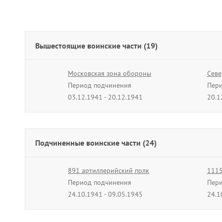
Вышестоящие воинские части (19)
Московская зона обороны
Севе
Период подчинения
Пери
03.12.1941 - 20.12.1941
20.1
91 стрелковый корпус
83 с
Период подчинения
Пери
09.01.1944 - 04.02.1944
05.0
Подчиненные воинские части (24)
100 стрелковый корпус
83 с
Период подчинения
891 артиллерийский полк
Пери
1115
25.07.1944 - 31.07.1944
Период подчинения
01.0
Пери
24.10.1941 - 09.05.1945
24.1
23 гвардейский стрелковый корпус
14 с
Период подчинения
268 отдельный истребительно-
Пери
330 