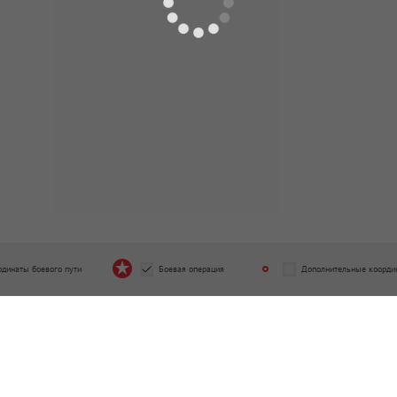
0.1942 - 15.05.1943
07.02.1943 - 05.11.1944
рдинаты боевого пути
Боевая операция
Дополнительные коорди