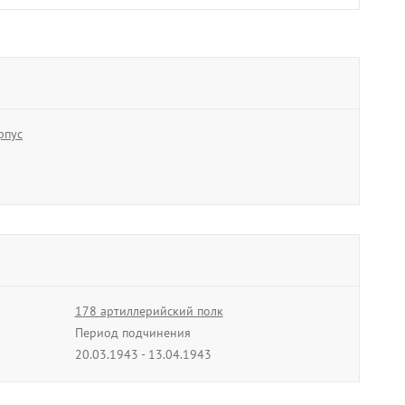
Баканов
ан)
Дмитрий Евстигнеевич
полковник
1944
01.02.1944 - 30.06.1944
рпус
В архив
ч
178 артиллерийский полк
1944
Период подчинения
20.03.1943 - 13.04.1943
ная
85 гвардейский саперный батальон