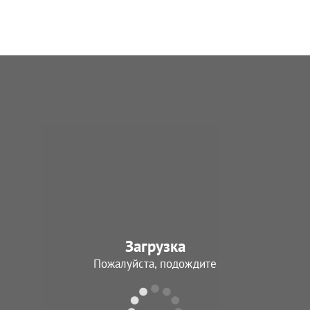
рея
рота
од подчинения
Период подчинения
3.1943 - 13.04.1943
20.03.1943 - 09.05.1945
вардейская отдельная рота
725 (78) автотранспортная рот
ческой защиты
Период подчинения
од подчинения
20.03.1943 - 09.05.1945
3.1943 - 09.05.1945
вая касса Госбанка 538
584 (77) медико-санитарный
од подчинения
батальон
3.1943 - 09.05.1945
Период подчинения
20.03.1943 - 09.05.1945
вардейская отдельная рота
157 гвардейский артиллерийс
ческой защиты
полк
Загрузка
од подчинения
Период подчинения
Пожалуйста, подождите
4.1943 - 09.05.1945
13.04.1943 - 09.05.1945
гвардейский стрелковый полк
78 отдельная автотранспортна
од подчинения
Период подчинения