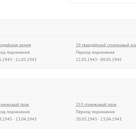
Кузин
Андриян (Андри
Тимофеевич
полковник
01.11.1943 - 31.01.
ардейская армия
29 гвардейский стрелковый ко
од подчинения
Период подчинения
В архив
5.1943 - 11.05.1943
12.05.1943 - 09.05.1945
Можейко
Карл Карлови
полковник
трелковый полк
253 стрелковый полк
11.05.1944 - 03.06.
од подчинения
Период подчинения
3.1943 - 13.04.1943
20.03.1943 - 13.04.1943
В архив
зенитная артиллерийская
76 гвардейская разведыватель