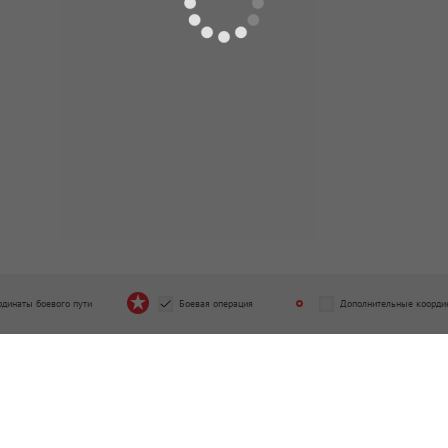
4.1943 - 09.05.1945
17.04.1943 - 03.03.1945
льный запасной стрелковый
725 отдельная автотранспортн
льон
рота
од подчинения
Период подчинения
1.1945 - 09.05.1945
03.03.1945 - 09.05.1945
рдинаты боевого пути
Боевая операция
Дополнительные коорди