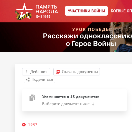
УЧАСТНИКИ ВОЙНЫ
БОЕВЫЕ О
Главная страница
/
Участники войны
/
Головко Яков
Михайлович
Год рождения:
25.07.1917
Действия
Скачать документы
Упоминается в 18 документах:
Выберите документ ниже
1937