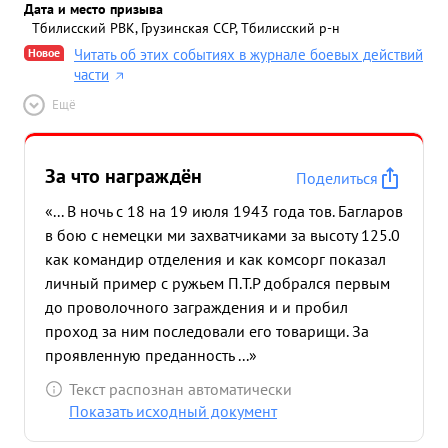
Дата и место призыва
Тбилисский РВК, Грузинская ССР, Тбилисский р-н
Новое
Читать об этих событиях в журнале боевых действий
части
Ещё
За что награждён
Поделиться
«... В ночь с 18 на 19 июля 1943 года тов. Багларов
в бою с немецки ми захватчиками за высоту 125.0
как командир отделения и как комсорг показал
личный пример с ружьем П.Т.Р добрался первым
до проволочного заграждения и и пробил
проход за ним последовали его товарищи. За
проявленную преданность ...»
Текст распознан автоматически
Показать исходный документ