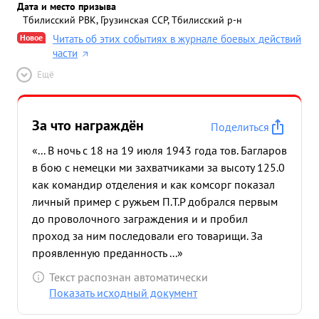
Дата и место призыва
Тбилисский РВК, Грузинская ССР, Тбилисский р-н
Новое
Читать об этих событиях в журнале боевых действий
части
Ещё
За что награждён
Поделиться
«... В ночь с 18 на 19 июля 1943 года тов. Багларов
в бою с немецки ми захватчиками за высоту 125.0
как командир отделения и как комсорг показал
личный пример с ружьем П.Т.Р добрался первым
до проволочного заграждения и и пробил
проход за ним последовали его товарищи. За
проявленную преданность ...»
Текст распознан автоматически
Показать исходный документ