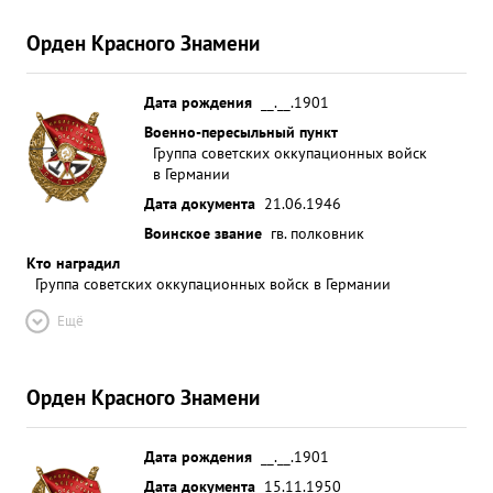
развили успех общего наступления Красной
Армии. За период боев до города Гощин тов.
Орден Красного Знамени
ЕСИПЕНКО осуществлял оперативным
руководством частей дивизии, а так же
Дата рождения
__.__.1901
приданными и поддерживающими средствами. За
Военно-пересыльный пункт
время Отечественной войны тов. ЕСИПЕНКО
Группа советских оккупационных войск
недостаточно награжден, всего только тремя
в Германии
орденами. ...»
Дата документа
21.06.1946
Воинское звание
гв. полковник
Кто наградил
Группа советских оккупационных войск в Германии
Ещё
Орден Красного Знамени
Дата рождения
__.__.1901
Дата документа
15.11.1950