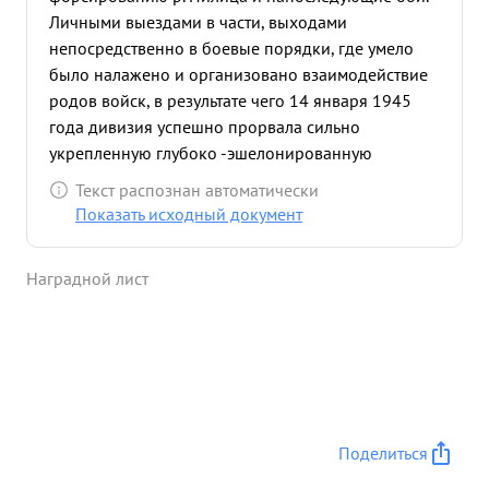
Личными выездами в части, выходами
непосредственно в боевые порядки, где умело
было налажено и организовано взаимодействие
родов войск, в результате чего 14 января 1945
года дивизия успешно прорвала сильно
укрепленную глубоко -эшелонированную
оборону немцев и в течении первого дня боях с
Текст распознан автоматически
боями прошла 15 км., причем сот ранила живую
Показать исходный документ
силу и технику, нанеся большие потери
противнику. При выходе частей на р. Пилица тов.
Наградной лист
ЕСИПЕНКО лично руководил боем за овладение
переправой. Благодаря умелому руководству,
правильной организации взаимодействия и
личным примером показывающим личному
составу храбрость мужество и отвагу, части
успещно с наименьшими потерями захватили
переправу, форсировали р. Пилица и завоевали
Поделиться
плацдарм, с которого главные танковые силы