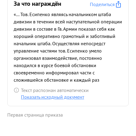
За что награждён
Поделиться
«... Тов. Есипенко являясь начальником штаба
дивизии в течении всей наступательной операции
дивизии в составе в Гв. Армии показал себя как
хороший оперативно грамотный и заботливый
начальник штаба. Осуществляя непосредст
управление частями тов. Есипенко умело
организовал взаимодействие, постоянно
находился в курсе боевой обстановки
своевременно информировал части с
сложившейся обстановке и каждый раз
обеспечивал полное проведение в жизнь
Текст распознан автоматически
оперативвсе решение командования Тов.
Показать исходный документ
Есипенко является преданным делу партии
Ленина - Сталина и заслуживает награждения его
Первая страница приказа
Правительственной наградой орденом "КРАСНАЯ
ЗВЕЗДА". ...»