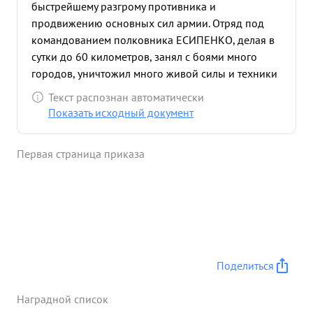
быстрейшему разгрому противника и
продвижению основных сил армии. Отряд под
командованием полковника ЕСИПЕНКО, делая в
сутки до 60 километров, занял с боями много
городов, уничтожил много живой силы и техники
врага, захватил большое количество пленных и
Текст распознан автоматически
трофеев. При ведении уличных боев в
Показать исходный документ
населенных пунктах лично руководил
действиями, отряда, показывая образец
Первая страница приказа
бесстрашия, смелости и умения в руководстве
войсками. ...»
Поделиться
Наградной список