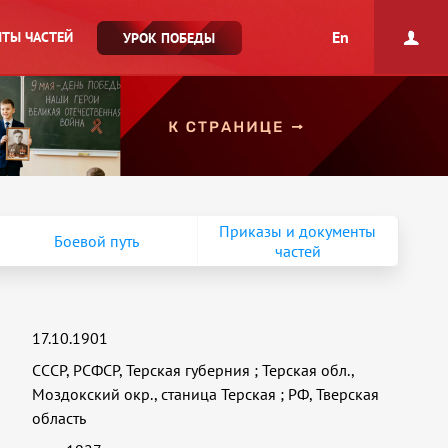
En
ТЫ ЧАСТЕЙ
УРОК ПОБЕДЫ
Приказы и документы
Боевой путь
частей
17.10.1901
СССР, РСФСР, Терская губерния
;
Терская обл.,
Моздокский окр., станица Терская
;
РФ, Тверская
область