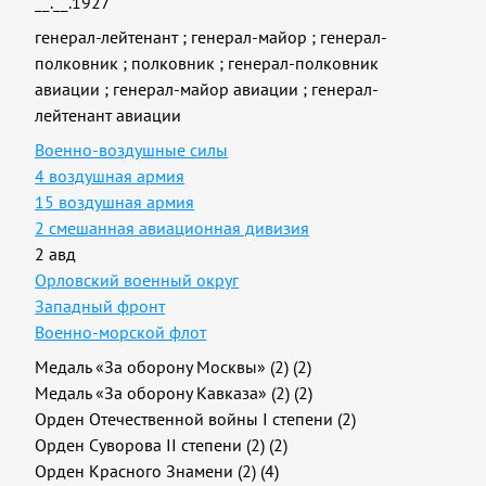
__.__.1927
генерал-лейтенант
;
генерал-майор
;
генерал-
полковник
;
полковник
;
генерал-полковник
авиации
;
генерал-майор авиации
;
генерал-
лейтенант авиации
Военно-воздушные силы
4 воздушная армия
15 воздушная армия
2 смешанная авиационная дивизия
2 авд
Орловский военный округ
Западный фронт
Военно-морской флот
Медаль «За оборону Москвы» (2) (2)
Медаль «За оборону Кавказа» (2) (2)
Орден Отечественной войны I степени (2)
Орден Суворова II степени (2) (2)
Орден Красного Знамени (2) (4)