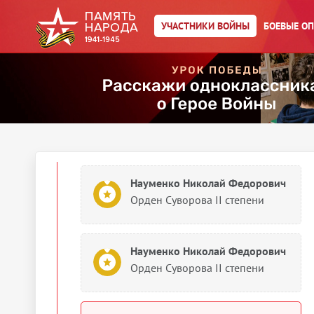
Орден Кутузова I степени
УЧАСТНИКИ ВОЙНЫ
БОЕВЫЕ О
Науменко Николай Федорович
Орден Суворова II степени
1944
Документы о награждении
Науменко Николай Федорович
Орден Суворова II степени
Науменко Николай Федорович
Орден Суворова II степени