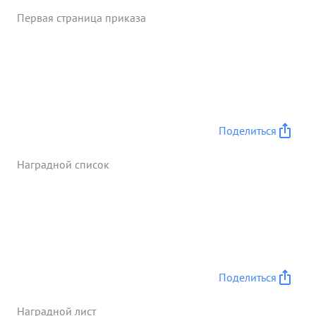
приказа по уничтожению частей немецкого
Первая страница приказа
фашистской артии. В результате чего частью полка
было перерезоно Варшавское шоссе Д. действуя
тылу пративника т. Зубов Заслуживает провительст
выной награды- Орден Красное Знатя" ...»
Поделиться
Наградной список
Поделиться
Наградной лист