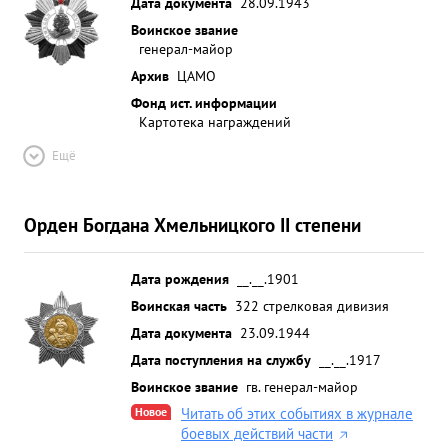
Дата документа
28.09.1943
Воинское звание
генерал-майор
Архив
ЦАМО
Фонд ист. информации
Картотека награждений
Ещё
Орден Богдана Хмельницкого II степени
Дата рождения
__.__.1901
Воинская часть
322 стрелковая дивизия
Дата документа
23.09.1944
Дата поступления на службу
__.__.1917
Воинское звание
гв. генерал-майор
Новое
Читать об этих событиях в журнале
боевых действий части