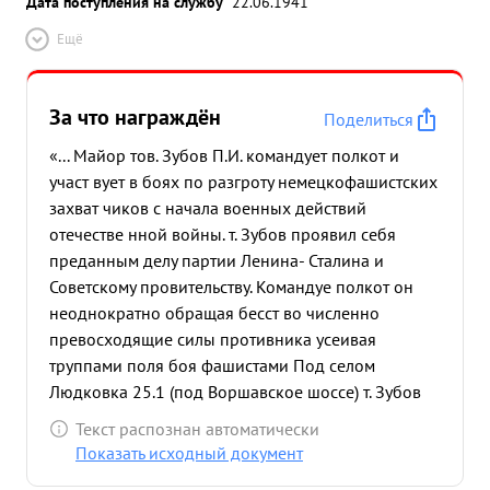
Дата поступления на службу
22.06.1941
Ещё
За что награждён
Поделиться
«... Майор тов. Зубов П.И. командует полкот и
участ вует в боях по разгроту немецкофашистских
захват чиков с начала военных действий
отечестве нной войны. т. Зубов проявил себя
преданным делу партии Ленина- Сталина и
Советскому провительству. Командуе полкот он
неоднократно обращая бесст во численно
превосходящие силы противника усеивая
труппами поля боя фашистами Под селом
Людковка 25.1 (под Воршавское шоссе) т. Зубов
Лично учавствуя на передовой Линии боя, к где
Текст распознан автоматически
проявил исклю что льное мужество и отвагу
Показать исходный документ
увлекая Личным примером полк на выполнения