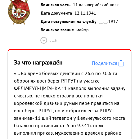
Воинская часть
11 кавалерийский полк
Дата документа
12.11.1941
Дата поступления на службу
__.__.1917
Воинское звание
майор
Ещё
За что награждён
Поделиться
«... Во время боевых действий с 26.6 по 30.6 ти
обороняя вост берег Р.ПРУТ на участке
ФЕЛЬЧЕУЛ-ЦИГАНКА 11 кавполк выполнил задачу
с честью, не только отразив все попытки
королевской дивизии румын пере правиться на
вост. берег Р.ПРУТ, но и отбросил ее за Р.ПРУТ
занимав- 11 ший тетдепон у Фельчеульского моста
батальон противника. с 6 по 9.7.41г. полк
выполнил приказ, мужественно дрался в районе