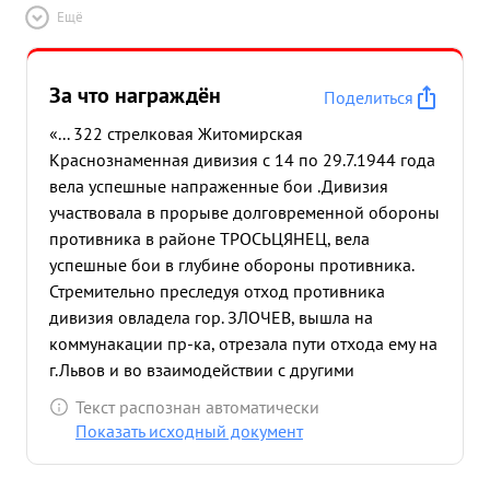
Ещё
За что награждён
Поделиться
«... 322 стрелковая Житомирская
Краснознаменная дивизия с 14 по 29.7.1944 года
вела успешные напраженные бои .Дивизия
участвовала в прорыве долговременной обороны
противника в районе ТРОСЬЦЯНЕЦ, вела
успешные бои в глубине обороны противника.
Стремительно преследуя отход противника
дивизия овладела гор. ЗЛОЧЕВ, вышла на
коммунакации пр-ка, отрезала пути отхода ему на
г.Львов и во взаимодействии с другими
дивизиями корпуса участвовала в уничтожении
Текст распознан автоматически
Бродской группировки. в последуюм при
Показать исходный документ
наступлении на и Львов в боях в р-не БИЛКА-
ШЛЯХЕЦКАЯ части дивизии после упорных боев