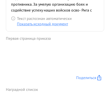
противника. За умелую организацию боях и
содействие успеху наших войсков осво- Рига с
также за личную инициативу и храбрость
Текст распознан автоматически
рождении гор. ...»
Показать исходный документ
Первая страница приказа
Поделиться
Наградной список