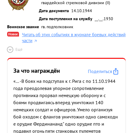
гвардейской стрелковой дивизии (II)
Дата документа
14.10.1944
Дата поступления на службу
__.__.1930
Воинское звание
гв. подполковник
Новое
Читать об этих событиях в журнале боевых действий
части
Ещё
За что награждён
Поделиться
«... -В боях на подступах к г. Рига с по 11.10.1944
года преодолевая упорное сопротивление
противника прорвал немецкую оборону и с
боями продвигаясь вперед уничтожил 140
немецких солдат и офицеров. Умело организуя
бой оходом с флангов уничтожил одно самоходн
е орудие Фердинананд" одно орудие пто и
подавил огонь пяти станковых пулеметов