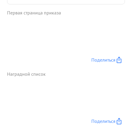
Партии Ленина-Сталина и Социалистической
Родине предан. Батальоном командует одней. В
Первая страница приказа
боях покозал льз мужественным и и отважным
Достоин командиром. правительственной
награды ордена "КРАСНАЯ ЗВЕЗДА" иновой ...»
Поделиться
Наградной список
Поделиться