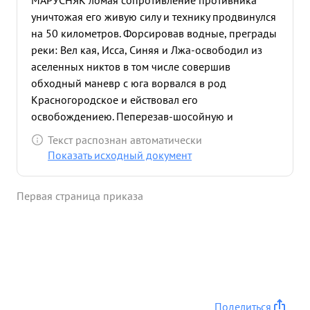
МАРУСНЯК ломая сопротивление противника
уничтожая его живую силу и технику продвинулся
на 50 километров. Форсировав водные, преграды
реки: Вел кая, Исса, Синяя и Лжа-освободил из
аселенных никтов в том числе совершив
обходный маневр с юга ворвался в род
Красногородское и ействовал его
освобождениею. Пеперезав-шосойную и
железную дороги.Псков- Резекне овладел
Текст распознан автоматически
станцией Карсава. За личную храбрость и умелое
Показать исходный документ
ведение боях способств вавше успеху общего
дела достоин Правительственно награды ордена
Первая страница приказа
"КРАСНОЕ зн НАМЯ" ...»
Поделиться