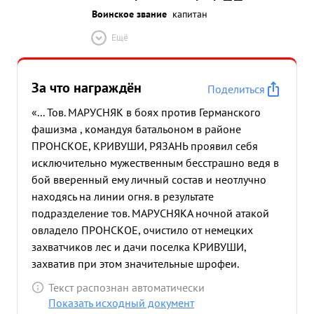
Воинское звание
капитан
Ещё
За что награждён
Поделиться
«... Тов. МАРУСНЯК в боях против Германского
фашизма , командуя батальоном в районе
ПРОНСКОЕ, КРИВУШИ, РЯЗАНЬ проявил себя
исключительно мужественным бесстрашно ведя в
бой вверенный ему личный состав и неотлучно
находясь на линии огня. в результате
подразделение тов. МАРУСНЯКА ночной атакой
овладело ПРОНСКОЕ, очистило от немецких
захватчиков лес и дачи поселка КРИВУШИ,
захватив при этом значительные шрофеи.
Батальон овладел важными высотами на левом
Текст распознан автоматически
берегу реки Москва и прочно занял оборону.
Показать исходный документ