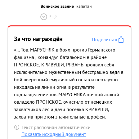
Воинское звание
капитан
Ещё
За что награждён
Поделиться
«... Тов. МАРУСНЯК в боях против Германского
фашизма , командуя батальоном в районе
ПРОНСКОЕ, КРИВУШИ, РЯЗАНЬ проявил себя
исключительно мужественным бесстрашно ведя в
бой вверенный ему личный состав и неотлучно
находясь на линии огня. в результате
подразделение тов. МАРУСНЯКА ночной атакой
овладело ПРОНСКОЕ, очистило от немецких
захватчиков лес и дачи поселка КРИВУШИ,
захватив при этом значительные шрофеи.
Батальон овладел важными высотами на левом
Текст распознан автоматически
берегу реки Москва и прочно занял оборону.
Показать исходный документ