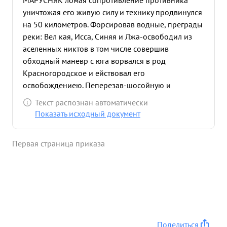
МАРУСНЯК ломая сопротивление противника
уничтожая его живую силу и технику продвинулся
на 50 километров. Форсировав водные, преграды
реки: Вел кая, Исса, Синяя и Лжа-освободил из
аселенных никтов в том числе совершив
обходный маневр с юга ворвался в род
Красногородское и ействовал его
освобождениею. Пеперезав-шосойную и
железную дороги.Псков- Резекне овладел
Текст распознан автоматически
станцией Карсава. За личную храбрость и умелое
Показать исходный документ
ведение боях способств вавше успеху общего
дела достоин Правительственно награды ордена
Первая страница приказа
"КРАСНОЕ зн НАМЯ" ...»
Поделиться