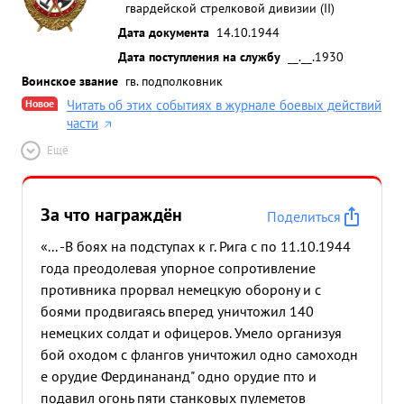
гвардейской стрелковой дивизии (II)
Дата документа
14.10.1944
Дата поступления на службу
__.__.1930
Воинское звание
гв. подполковник
Новое
Читать об этих событиях в журнале боевых действий
части
Ещё
За что награждён
Поделиться
«... -В боях на подступах к г. Рига с по 11.10.1944
года преодолевая упорное сопротивление
противника прорвал немецкую оборону и с
боями продвигаясь вперед уничтожил 140
немецких солдат и офицеров. Умело организуя
бой оходом с флангов уничтожил одно самоходн
е орудие Фердинананд" одно орудие пто и
подавил огонь пяти станковых пулеметов