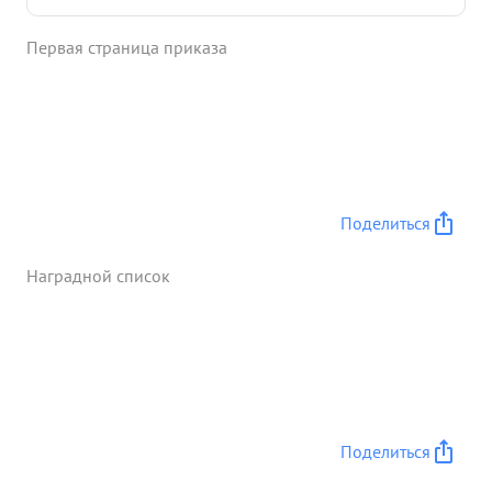
Партии Ленина-Сталина и Социалистической
Родине предан. Батальоном командует одней. В
Первая страница приказа
боях покозал льз мужественным и и отважным
Достоин командиром. правительственной
награды ордена "КРАСНАЯ ЗВЕЗДА" иновой ...»
Поделиться
Наградной список
Поделиться