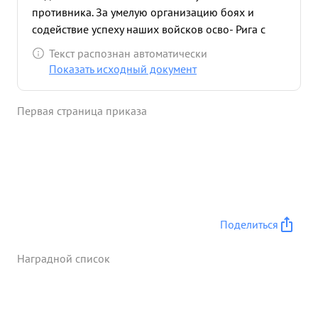
противника. За умелую организацию боях и
содействие успеху наших войсков осво- Рига с
также за личную инициативу и храбрость
Текст распознан автоматически
рождении гор. ...»
Показать исходный документ
Первая страница приказа
Поделиться
Наградной список