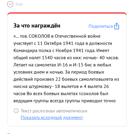
Ещё
За что награждён
Поделиться
«... тов. СОКОЛОВ в Отечественной войне
участвует с 11 Октября 1941 года в должности
Командира полка с Ноября 1941 года. Имеет
общий налет 1540 часов из них: ночью- 40 часов.
Летает на самолетах И-16 и И-15 бис в любых
условиях днем и ночью. За период боевых
действий произвел 22 боевых самолетовылета из
них:на штурмовку - 18 вылетов и 4 вылета 26
часов Во всех боевых вылетах т.соколов был
ведущим группы всегда группы приводил точно
на цель и возвращался на свой аэродром на
Текст распознан автоматически
разведку с налетом без потерь. Эффективность
Показать исходный документ
личной боевой работы тов.Соколова за 18
вылетов на штурмовку УНИЧТОЖЕНО войск