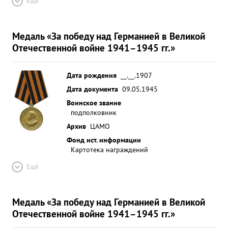
Ещё
ударов комиссий по определению эффективноми.
За совершенные лично 10 боевых вылетов за
отличное руководство полком в результате чего
Медаль «За победу над Германией в Великой
полк произвел 931 боевой вылет по
Отечественной войне 1941–1945 гг.»
уничтожению живой силы и техники противника
священников в Крыму и по освобождению
Дата рождения
__.__.1907
Белоруссии гварправительственной наградой ...»
Дата документа
09.05.1945
Воинское звание
подполковник
Архив
ЦАМО
Фонд ист. информации
Картотека награждений
Ещё
Медаль «За победу над Германией в Великой
Отечественной войне 1941–1945 гг.»