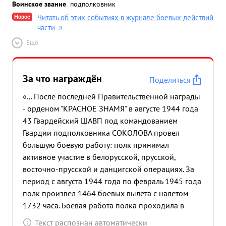
Воинское звание
подполковник
Новое
Читать об этих событиях в журнале боевых действий
части
Ещё
За что награждён
Поделиться
«... После последней Правительственной награды
- орденом "КРАСНОЕ ЗНАМЯ" в августе 1944 года
43 Гвардейский ШАВП под командованием
Гвардии подполковника СОКОЛОВА провел
большую боевую работу: полк принимал
активное участие в белорусской, прусской,
восточно-прусской и данцигской операциях. За
период с августа 1944 года по февраль 1945 года
полк произвел 1464 боевых вылета с налетом
1732 часа. Боевая работа полка проходила в
трудных метеорологических условиях осени и
Текст распознан автоматически