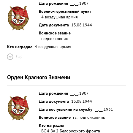
Дата рождения
__.__.1907
борьбе с германской фашистской армией. За
Военно-пересыльный пункт
отличную организацию боевой работы полка по
4 воздушная армия
по германского вительственной фашизма и
Дата документа
13.08.1944
личную наградой боевую орденом работу
Воинское звание
ЛЕНИНА. тов.Соколов достоин разгрому
подполковник
награждения ...»
Кто наградил
4 воздушная армия
Ещё
Орден Красного Знамени
Дата рождения
__.__.1907
Дата документа
13.08.1944
Дата поступления на службу
__.__.1931
Воинское звание
гв. подполковник
Кто наградил
ВС 4 ВА 2 Белорусского фронта