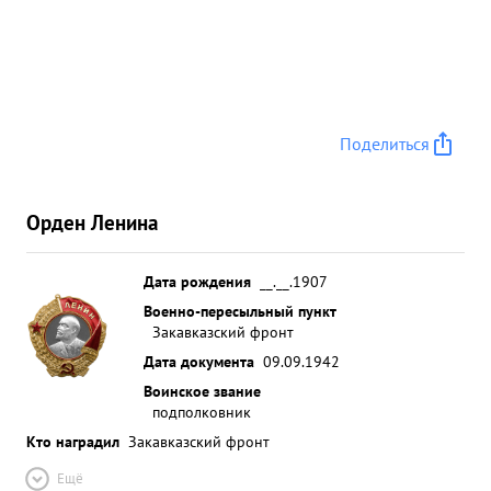
состав использует в боевых действиях нанося
противграмотно ее эксплоатирует и и технике.
нику большой урон в живой силе на 40 самолетов
противника Полком уничтожено и повреждено
.УНИЧТОЖЕНО 107 ,автомашин и и самолетов
Поделиться
сбито в воздушных боях Танков автобусов 924
бронемашин - 15 орудий ЗА -60 Арт орудий-58
пулеметов ЗА-57, вагонов - 73 минометов-32
Орден Ленина
складов о боеприпасамижелезнодорожных 7
,дистерн с горючим разрушено -26 лошадей
дзотов-28 -31 повозокпереправ- 110, 2, солдат и
Дата рождения
__.__.1907
офицеров -10049. За период с 15 по 28 октября
Военно-пересыльный пункт
Закавказский фронт
1941 года когда противник сосредои точил
мотомехчасти на западном с целью берегу
Дата документа
09.09.1942
форсировать Р.МИУС на участке реку и перейти
Воинское звание
ПОКРОВСКОЕ-БИКОЛАЕВКА вн наступление
подполковник
полку свою пехоту мехчасти была поставлена
Кто наградил
Закавказский фронт
противника задача и разрушить штурмовыми
Ещё