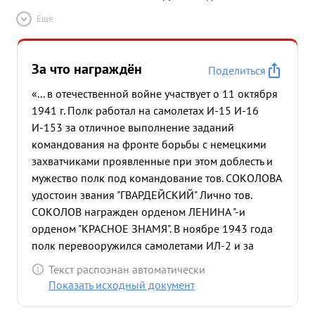
Ещё
За что награждён
Поделиться
«... в отечественной войне участвует о 11 октября
1941 г. Полк работал на самолетах И-15 И-16
И-153 за отличное выполнение заданий
командования на фронте борьбы с немецкими
захватчиками проявленные при этом доблесть и
мужество полк под командование тов. СОКОЛОВА
удостоин звания "ГВАРДЕЙСКИЙ" Лично тов.
СОКОЛОВ награжден орденом ЛЕНИНА "-и
орденом "КРАСНОЕ ЗНАМЯ". В ноябре 1943 года
полк перевооружился самолетами ИЛ-2 и за
время боевых действий по освободению Крыма и
Текст распознан автоматически
Севастполя произвел 422 эффективных боевых
Показать исходный документ
вылетов, в результа те которых уничтожено
:паровозов-1 ж-д вагонов-22 танков-10 автома