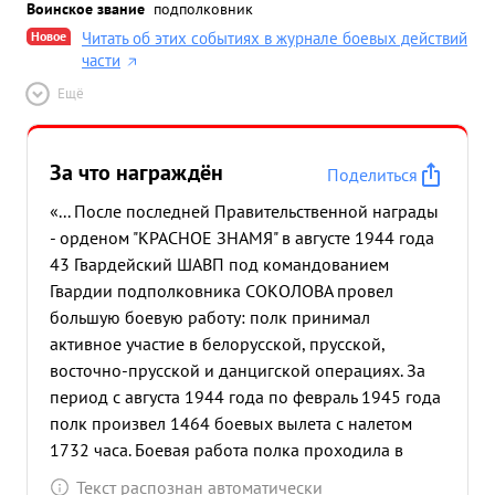
Воинское звание
подполковник
Новое
Читать об этих событиях в журнале боевых действий
части
Ещё
За что награждён
Поделиться
«... После последней Правительственной награды
- орденом "КРАСНОЕ ЗНАМЯ" в августе 1944 года
43 Гвардейский ШАВП под командованием
Гвардии подполковника СОКОЛОВА провел
большую боевую работу: полк принимал
активное участие в белорусской, прусской,
восточно-прусской и данцигской операциях. За
период с августа 1944 года по февраль 1945 года
полк произвел 1464 боевых вылета с налетом
1732 часа. Боевая работа полка проходила в
трудных метеорологических условиях осени и
Текст распознан автоматически