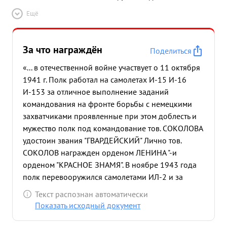
Ещё
За что награждён
Поделиться
«... в отечественной войне участвует о 11 октября
1941 г. Полк работал на самолетах И-15 И-16
И-153 за отличное выполнение заданий
командования на фронте борьбы с немецкими
захватчиками проявленные при этом доблесть и
мужество полк под командование тов. СОКОЛОВА
удостоин звания "ГВАРДЕЙСКИЙ" Лично тов.
СОКОЛОВ награжден орденом ЛЕНИНА "-и
орденом "КРАСНОЕ ЗНАМЯ". В ноябре 1943 года
полк перевооружился самолетами ИЛ-2 и за
время боевых действий по освободению Крыма и
Текст распознан автоматически
Севастполя произвел 422 эффективных боевых
Показать исходный документ
вылетов, в результа те которых уничтожено
:паровозов-1 ж-д вагонов-22 танков-10 автома