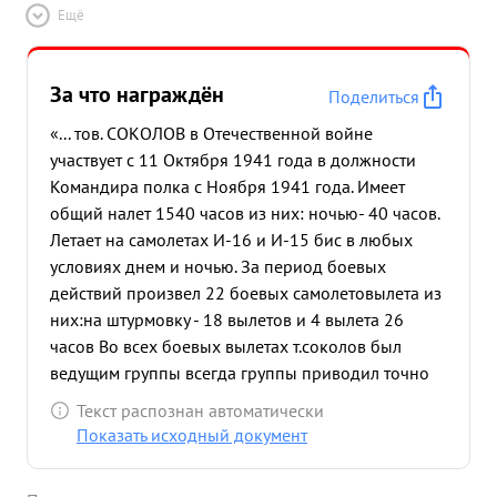
Ещё
За что награждён
Поделиться
«... тов. СОКОЛОВ в Отечественной войне
участвует с 11 Октября 1941 года в должности
Командира полка с Ноября 1941 года. Имеет
общий налет 1540 часов из них: ночью- 40 часов.
Летает на самолетах И-16 и И-15 бис в любых
условиях днем и ночью. За период боевых
действий произвел 22 боевых самолетовылета из
них:на штурмовку - 18 вылетов и 4 вылета 26
часов Во всех боевых вылетах т.соколов был
ведущим группы всегда группы приводил точно
на цель и возвращался на свой аэродром на
Текст распознан автоматически
разведку с налетом без потерь. Эффективность
Показать исходный документ
личной боевой работы тов.Соколова за 18
вылетов на штурмовку УНИЧТОЖЕНО войск