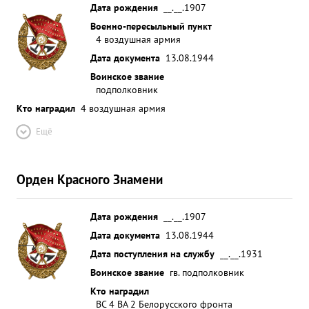
Дата рождения
__.__.1907
борьбе с германской фашистской армией. За
Военно-пересыльный пункт
отличную организацию боевой работы полка по
4 воздушная армия
по германского вительственной фашизма и
Дата документа
13.08.1944
личную наградой боевую орденом работу
Воинское звание
ЛЕНИНА. тов.Соколов достоин разгрому
подполковник
награждения ...»
Кто наградил
4 воздушная армия
Ещё
Орден Красного Знамени
Дата рождения
__.__.1907
Дата документа
13.08.1944
Дата поступления на службу
__.__.1931
Воинское звание
гв. подполковник
Кто наградил
ВС 4 ВА 2 Белорусского фронта