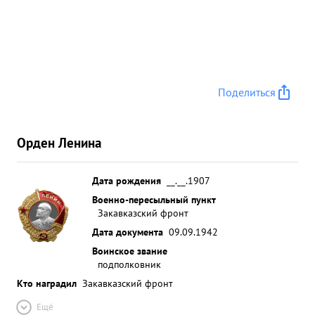
состав использует в боевых действиях нанося
противграмотно ее эксплоатирует и и технике.
нику большой урон в живой силе на 40 самолетов
противника Полком уничтожено и повреждено
.УНИЧТОЖЕНО 107 ,автомашин и и самолетов
Поделиться
сбито в воздушных боях Танков автобусов 924
бронемашин - 15 орудий ЗА -60 Арт орудий-58
пулеметов ЗА-57, вагонов - 73 минометов-32
Орден Ленина
складов о боеприпасамижелезнодорожных 7
,дистерн с горючим разрушено -26 лошадей
дзотов-28 -31 повозокпереправ- 110, 2, солдат и
Дата рождения
__.__.1907
офицеров -10049. За период с 15 по 28 октября
Военно-пересыльный пункт
Закавказский фронт
1941 года когда противник сосредои точил
мотомехчасти на западном с целью берегу
Дата документа
09.09.1942
форсировать Р.МИУС на участке реку и перейти
Воинское звание
ПОКРОВСКОЕ-БИКОЛАЕВКА вн наступление
подполковник
полку свою пехоту мехчасти была поставлена
Кто наградил
Закавказский фронт
противника задача и разрушить штурмовыми
Ещё