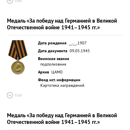
Ещё
ударов комиссий по определению эффективноми.
За совершенные лично 10 боевых вылетов за
отличное руководство полком в результате чего
Медаль «За победу над Германией в Великой
полк произвел 931 боевой вылет по
Отечественной войне 1941–1945 гг.»
уничтожению живой силы и техники противника
священников в Крыму и по освобождению
Дата рождения
__.__.1907
Белоруссии гварправительственной наградой ...»
Дата документа
09.05.1945
Воинское звание
подполковник
Архив
ЦАМО
Фонд ист. информации
Картотека награждений
Ещё
Медаль «За победу над Германией в Великой
Отечественной войне 1941–1945 гг.»