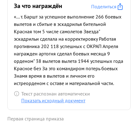
За что награждён
Поделиться
«... т. Баршт за успешное выполнение 266 боевых
вылетов и сбитые в эскадрилья бительной
Красная том 5 числе самолетов Звезда"
эскадрильи сделала на корректировку Работая
противника 202 118 успешных с ОКРАП Апреля
награжден артогня сделал боевых месяца 9
орденом" 38 вылетов вылета 1944 успешных года
Красное без За это командиром потерь боевых
Знамя время в вылетов и личном его
истреорденом с оставе и материальной части.
Лично сам тов. Баршт при сопровождении
Текст распознан автоматически
фоторазведчиков в неравном воздушном бою 4-х
Показать исходный документ
ЯК-9 против 12 ФВ-190 сбил один истребитель
противника. Результатом этого воздушного боях
Первая страница приказа
явилась 2 сбитых самолета ФВ-190 ,а наши
самолеты потерь не имели. Такой успешный
воздушный бой проведенный под руководством