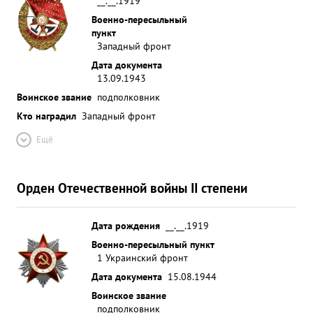
__.__.1919
решительный воздушный воин, являясь примером
Военно-пересыльный
Сталинского Сокола.. 10,14,22,23, 28 августа 1943
пункт
г. при выполнении самол етами 32 ОКАЭ задания
Западный фронт
на фотографирование и разведку войск проти
Дата документа
вника перед фронтом 4 Гв. ТПАД РГК группа
13.09.1943
истребителей прикрытия, ведомая своим
Воинское звание
подполковник
командиром, старшим лейтенантом БАРШТ
Кто наградил
Западный фронт
исключи тельно умело маневри ровала в зоне
сильной концентрации ЗА противника, обеспечив
Ещё
выполнение Корректировщиками поставленной
задачи. ...»
Орден Отечественной войны II степени
Дата рождения
__.__.1919
Военно-пересыльный пункт
1 Украинский фронт
Дата документа
15.08.1944
Воинское звание
подполковник