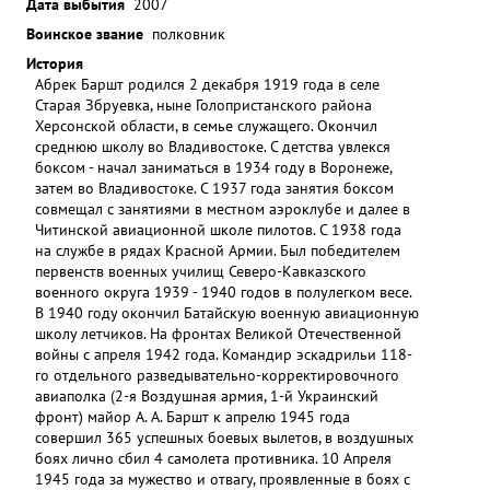
Дата выбытия
2007
Воинское звание
полковник
История
Абрек Баршт родился 2 декабря 1919 года в селе
Старая Збруевка, ныне Голопристанского района
Херсонской области, в семье служащего. Окончил
среднюю школу во Владивостоке. С детства увлекся
боксом - начал заниматься в 1934 году в Воронеже,
затем во Владивостоке. С 1937 года занятия боксом
совмещал с занятиями в местном аэроклубе и далее в
Читинской авиационной школе пилотов. С 1938 года
на службе в рядах Красной Армии. Был победителем
первенств военных училищ Северо-Кавказского
военного округа 1939 - 1940 годов в полулегком весе.
В 1940 году окончил Батайскую военную авиационную
школу летчиков. На фронтах Великой Отечественной
войны с апреля 1942 года. Командир эскадрильи 118-
го отдельного разведывательно-корректировочного
авиаполка (2-я Воздушная армия, 1-й Украинский
фронт) майор А. А. Баршт к апрелю 1945 года
совершил 365 успешных боевых вылетов, в воздушных
боях лично сбил 4 самолета противника. 10 Апреля
1945 года за мужество и отвагу, проявленные в боях с