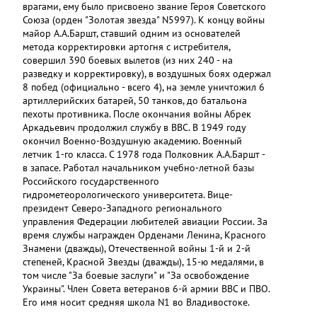
врагами, ему было присвоено звание Героя Советского
Союза (орден "Золотая звезда" N5997). К концу войны
майор А.А.Баршт, ставший одним из основателей
метода корректировки артогня с истребителя,
совершил 390 боевых вылетов (из них 240 - на
разведку и корректировку), в воздушных боях одержал
8 побед (официально - всего 4), на земле уничтожил 6
артиллерийских батарей, 50 танков, до батальона
пехоты противника. После окончания войны Абрек
Аркадьевич продолжил службу в ВВС. В 1949 году
окончил Военно-Воздушную академию. Военный
летчик 1-го класса. С 1978 года Полковник А.А.Баршт -
в запасе. Работал начальником учебно-летной базы
Российского государственного
гидрометеорологического университета. Вице-
президент Северо-Западного регионального
управления Федерации любителей авиации России. За
время службы награжден Орденами Ленина, Красного
Знамени (дважды), Отечественной войны 1-й и 2-й
степеней, Красной Звезды (дважды), 15-ю медалями, в
том числе "За боевые заслуги" и "За освобождение
Украины". Член Совета ветеранов 6-й армии ВВС и ПВО.
Его имя носит средняя школа N1 во Владивостоке.