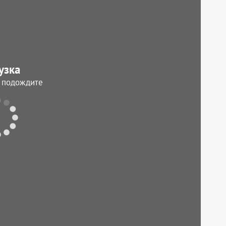
узка
, подождите