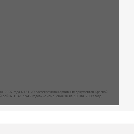
мая 2007 года N181 «О рассекречиван архивных документов Красной
й войны 1941-1945 годов» (с изменениями на 30 мая 2009 года)