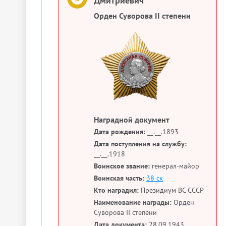
Дмитриевич
Орден Суворова II степени
Наградной документ
Дата рождения:
__.__.1893
Дата поступления на службу:
__.__.1918
Воинское звание:
генерал-майор
Воинская часть:
38 ск
Кто наградил:
Президиум ВС СССР
Наименование награды:
Орден
Суворова II степени
Дата документа:
28.09.1943