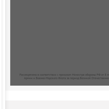
Рассекречено в соответствии с приказом Министра обороны РФ от 8 
Армии и Военно-Морского Флота за период Великой Отечественно