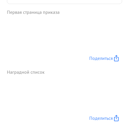
мужество и героизм по разгрому группы Клейста
Первая страница приказа
представляю к правительственной награде
орденом и Красная Зверда" ...»
Поделиться
Наградной список
Поделиться