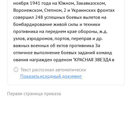
ноября 1941 года на Южном, Закавказском,
Воронежском, Степном, 2 и Украинских фронтах
совершил 248 успешных боевых вылетов на
бомбардирование живой силы и техники
противника на переднем крае обороны, ж.д.
узлов, аэродромов, портов, переправ и др.
важных военных об ектов противника За
отличное выполнение боевых заданий команд
ования награжден орденом "КРАСНАЯ ЗВЕЗДА в
1942г. "КРАСНОЕ ЗНАМЯ" в 1942г. и в 1944г. во
Текст распознан автоматически
время июльского наступления немцев на
Показать исходный документ
Белгородско-Хар ьковском направлении в 1943г.
за проявленные мужество и гер. ойство, за
Первая страница приказа
спасение жизни экипажа и дерское прикрытие на
подбитом самолете своего командира от
нападавших истребителей противника во время
выполнения боевого задания, присвоено звание
"ГЕРОЙ СОВЕТСКОГО СОЮЗА" За произ веденные
после этого последующих 40 успешных боевых