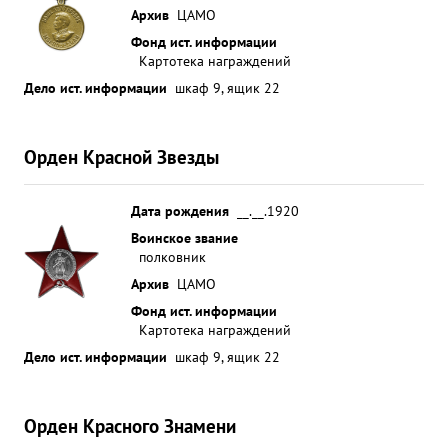
запасном аэродроме чем спас дорого стоящую
Архив
ЦАМО
машину и жизнь экипажа. За мужество отвагу
Фонд ист. информации
проявленные в боях с немецкими захват чиками
Картотека награждений
и готовность пойти на взаимную выручку своего
Дело ист. информации
шкаф 9, ящик 22
командира несмотря на опасность грозящей
своей жизни за произведенные 153 успешных
боевых вылетов, чем нанес крупный урон в
Орден Красной Звезды
живой силе и технике противника достоин
присвоения Звания "ГЕРОЙ СОВЕТСКОГО СОЮЗА".
Дата рождения
__.__.1920
...»
Воинское звание
полковник
Архив
ЦАМО
Фонд ист. информации
Картотека награждений
Дело ист. информации
шкаф 9, ящик 22
Орден Красного Знамени