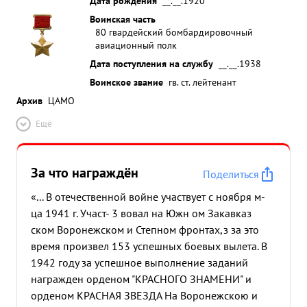
Дата рождения
__.__.1920
Воинская часть
80 гвардейский бомбардировочный
авиационный полк
Дата поступления на службу
__.__.1938
Воинское звание
гв. ст. лейтенант
Архив
ЦАМО
Ещё
За что награждён
Поделиться
«... В отечественной войне участвует с ноября м-
ца 1941 г. Участ- 3 вовал на Южн ом Закавказ
ском Воронежском и Степном фронтах,з за это
время произвел 153 успешных боевых вылета. В
1942 году за успешное выполнение заданий
награжден орденом "КРАСНОГО ЗНАМЕНИ" и
орденом КРАСНАЯ ЗВЕЗДА На Воронежскою и