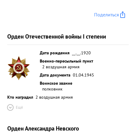
силы и техники противника в качестве ведущего
группы. до 9-ти самолетов ПЕ-2. Боевые задания
Поделиться
командования выполнял всегда на хорошо и
отлично. В бою проявляет дерзость и
находчивость. Своим личным примером и
Орден Отечественной войны I степени
показом образцов боевой работы Учит летный
состав эскадрильи как нало громить врага над
полем боях эскадрилья которой он командует ...»
Дата рождения
__.__.1920
Военно-пересыльный пункт
2 воздушная армия
Дата документа
01.04.1945
Воинское звание
полковник
Кто наградил
2 воздушная армия
Ещё
Орден Александра Невского