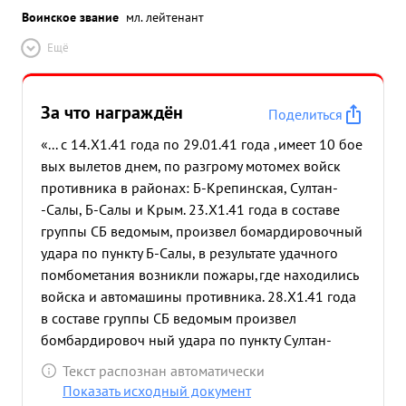
Воинское звание
мл. лейтенант
Ещё
За что награждён
Поделиться
«... с 14.Х1.41 года по 29.01.41 года ,имеет 10 бое
вых вылетов днем, по разгрому мотомех войск
противника в районах: Б-Крепинская, Султан-
-Салы, Б-Салы и Крым. 23.Х1.41 года в составе
группы СБ ведомым, произвел бомардировочный
удара по пункту Б-Салы, в результате удачного
помбометания возникли пожары,где находились
войска и автомашины противника. 28.Х1.41 года
в составе группы СБ ведомым произвел
бомбардировоч ный удара по пункту Султан-
Салы, где находилось большое скопление
Текст распознан автоматически
мотомех войск противника Отмечены прямые
Показать исходный документ
попадания в цель. Возник пожар. За проявленное