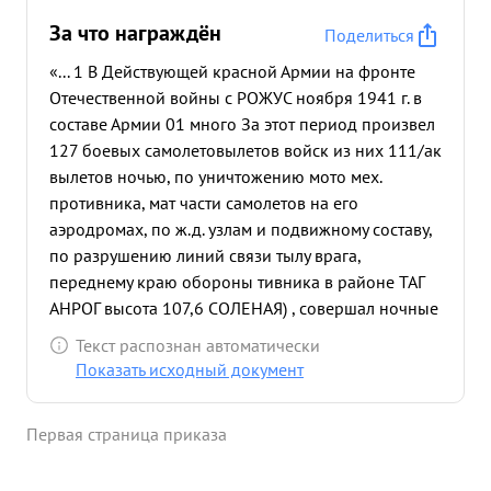
За что награждён
Поделиться
«... 1 В Действующей красной Армии на фронте
Отечественной войны с РОЖУС ноября 1941 г. в
составе Армии 01 много За этот период произвел
127 боевых самолетовылетов войск из них 111/ак
вылетов ночью, по уничтожению мото мех.
противника, мат части самолетов на его
аэродромах, по ж.д. узлам и подвижному составу,
по разрушению линий связи тылу врага,
переднему краю обороны тивника в районе ТАГ
АНРОГ высота 107,6 СОЛЕНАЯ) , совершал ночные
в ведку глубокий врага. За 10 эффективных
Текст распознан автоматически
дневных вылетов ноябре 1941 г. при разгроме
Показать исходный документ
группы генерала клейснагражден орденом
"КРАСНАЯ звезда" приказ ПФ 23. 12.41 1005/Н
Первая страница приказа
Дважды награжден денежной наградой по 5000
рублей каждая за производ- 200 аварий приказа