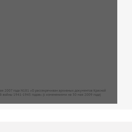
мая 2007 года N181 «О рассекречиван архивных документов Красной
й войны 1941-1945 годов» (с изменениями на 30 мая 2009 года)