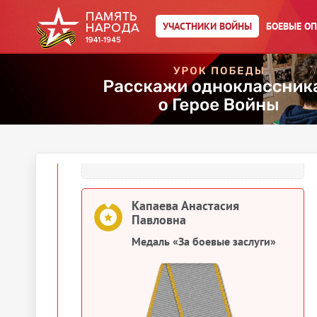
1944
УЧАСТНИКИ ВОЙНЫ
БОЕВЫЕ О
Документы о награждении
Капаева Анастасия Павловна
Картотека награждений
Капаева Анастасия Павловна
Медаль «За боевые заслуги»
Капаева Анастасия
Павловна
Медаль «За боевые заслуги»