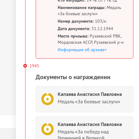
Наименование награды:
Медаль
«За боевые заслуги»
Номер документа:
103/н
Дата документа:
31.12.1944
Место призыва:
Рузаевский РВК,
Мордовская АССР, Рузаевский р-н
Информация об архиве+
1945
Документы о награждении
Капаева Анастасия Павловна
Медаль «За боевые заслуги»
Капаева Анастасия Павловна
Медаль «За победу над
Германией в Великой