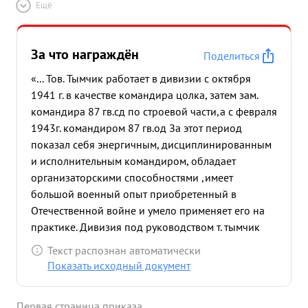
Ещё
За что награждён
Поделиться
«... Тов. Тымчик работает в дивизии с октября
1941 г. в качестве командира цолка, затем зам.
командира 87 гв.сд по строевой части,а с февраля
1943г. командиром 87 гв.од За этот период
показал себя энергичным, дисциплинированным
и исполнительным командиром, обладает
организаторскими способностями ,имеет
большой военный опыт приобретенный в
Отечественной войне и умело применяет его на
практике. Дивизия под руководством т. тымчик
вписала немало славных страни в истории
Текст распознан автоматически
Отечественной войны всегда умело выполняет
Показать исходный документ
приказы и нанес ла огромный урон в живой силе
и технике противнику. За боевые заслуги перед
Первая страница приказа