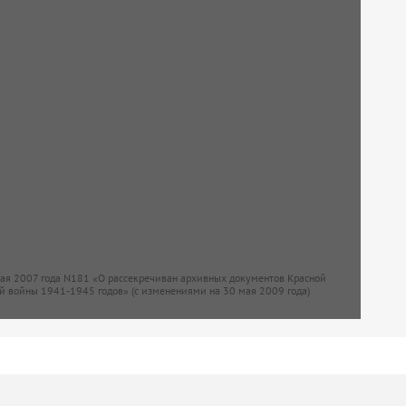
мая 2007 года N181 «О рассекречиван архивных документов Красной
й войны 1941-1945 годов» (с изменениями на 30 мая 2009 года)