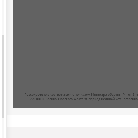
Рассекречено в соответствии с приказом Министра обороны РФ от 8 
Армии и Военно-Морского Флота за период Великой Отечественно