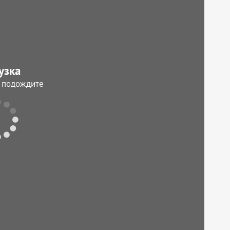
узка
, подождите