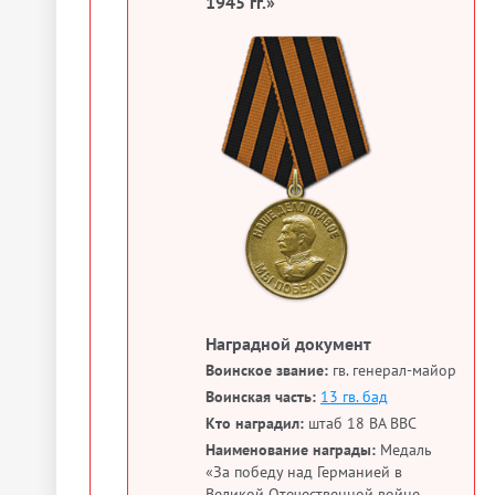
1945 гг.»
Наградной документ
Воинское звание:
гв. генерал-майор
Воинская часть:
13 гв. бад
Кто наградил:
штаб 18 ВА ВВС
Наименование награды:
Медаль
«За победу над Германией в
Великой Отечественной войне